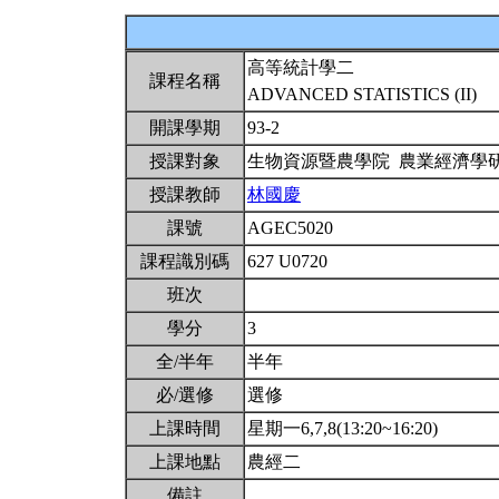
高等統計學二
課程名稱
ADVANCED STATISTICS (II)
開課學期
93-2
授課對象
生物資源暨農學院 農業經濟學
授課教師
林國慶
課號
AGEC5020
課程識別碼
627 U0720
班次
學分
3
全/半年
半年
必/選修
選修
上課時間
星期一6,7,8(13:20~16:20)
上課地點
農經二
備註