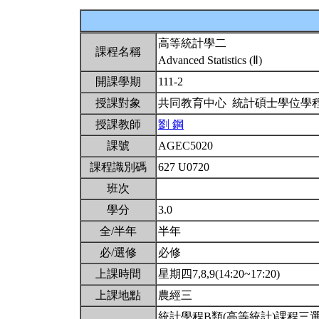
高等統計學二
課程名稱
Advanced Statistics (Ⅱ)
開課學期
111-2
授課對象
共同教育中心 統計碩士學位學
授課教師
劉 鋼
課號
AGEC5020
課程識別碼
627 U0720
班次
學分
3.0
全/半年
半年
必/選修
必修
上課時間
星期四7,8,9(14:20~17:20)
上課地點
農經三
統計學程B類(高等統計)課程三