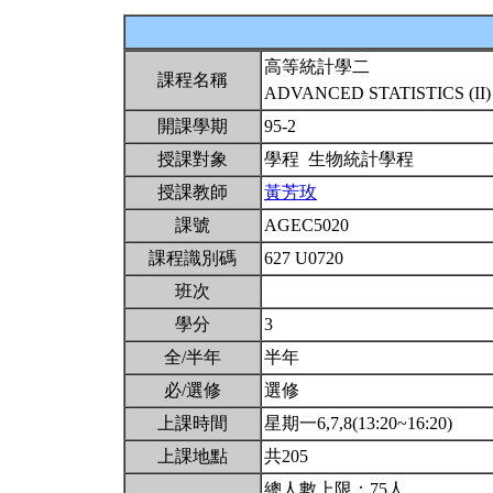
高等統計學二
課程名稱
ADVANCED STATISTICS (II
開課學期
95-2
授課對象
學程 生物統計學程
授課教師
黃芳玫
課號
AGEC5020
課程識別碼
627 U0720
班次
學分
3
全/半年
半年
必/選修
選修
上課時間
星期一6,7,8(13:20~16:20)
上課地點
共205
總人數上限：75人