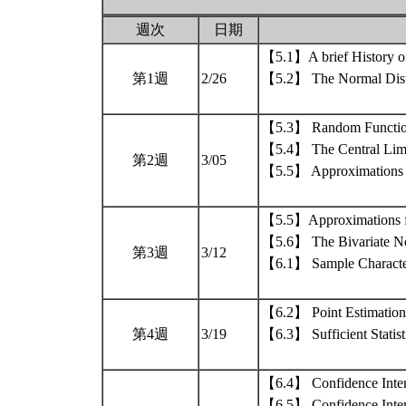
週次
日期
【5.1】A brief History of
第1週
2/26
【5.2】 The Normal Dist
【5.3】 Random Functions
【5.4】 The Central Lim
第2週
3/05
【5.5】 Approximations fo
【5.5】Approximations for
【5.6】 The Bivariate No
第3週
3/12
【6.1】 Sample Character
【6.2】 Point Estimation
第4週
3/19
【6.3】 Sufficient Statist
【6.4】 Confidence Inter
【6.5】 Confidence Inter