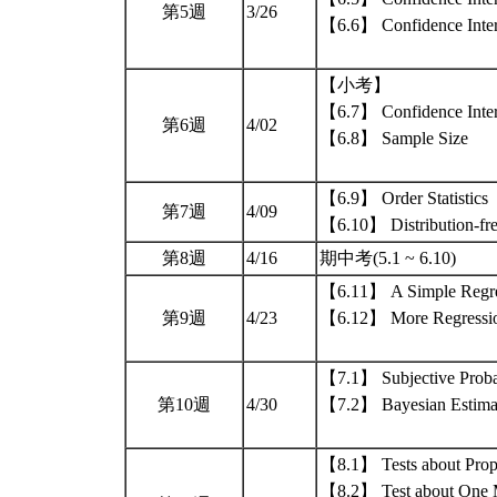
第5週
3/26
【6.6】 Confidence Interv
【小考】
【6.7】 Confidence Interv
第6週
4/02
【6.8】 Sample Size
【6.9】 Order Statistics
第7週
4/09
【6.10】 Distribution-free
第8週
4/16
期中考(5.1 ~ 6.10)
【6.11】 A Simple Regre
第9週
4/23
【6.12】 More Regressi
【7.1】 Subjective Proba
第10週
4/30
【7.2】 Bayesian Estima
【8.1】 Tests about Prop
【8.2】 Test about One 