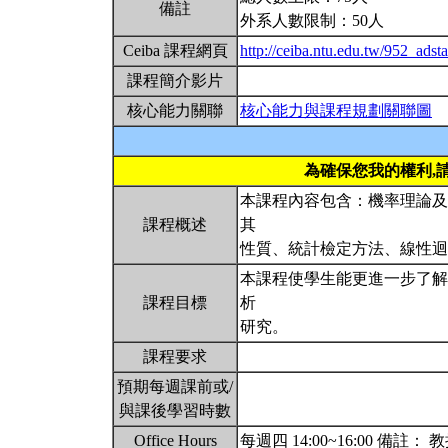
備註
外系人數限制：50人
Ceiba 課程網頁
http://ceiba.ntu.edu.tw/952_adst
課程簡介影片
核心能力關聯
核心能力與課程規劃關聯圖
為確保您我的權利,
本課程內容包含：機率理論及
課程概述
其
性質、統計檢定方法、線性
本課程使學生能更進一步了解
課程目標
析
研究。
課程要求
預期每週課前或/
與課後學習時數
Office Hours
每週四 14:00~16:00 備註：