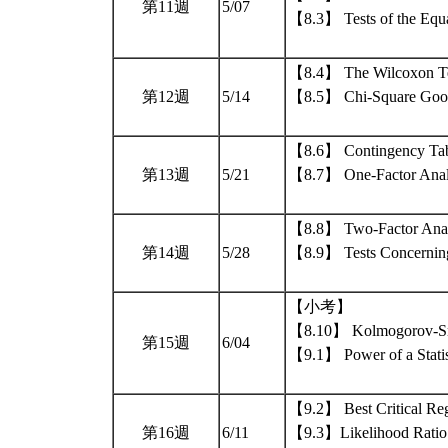
第11週
5/07
【8.3】 Tests of the Equa
【8.4】 The Wilcoxon Te
第12週
5/14
【8.5】 Chi-Square Goodn
【8.6】 Contingency Tab
第13週
5/21
【8.7】 One-Factor Analy
【8.8】 Two-Factor Analy
第14週
5/28
【8.9】 Tests Concerning
【小考】
【8.10】 Kolmogorov-Smi
第15週
6/04
【9.1】 Power of a Statist
【9.2】 Best Critical Re
第16週
6/11
【9.3】Likelihood Ratio 