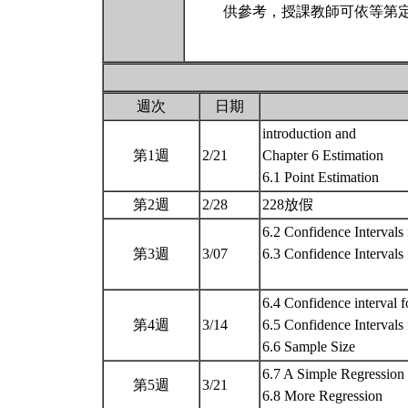
供參考，授課教師可依等第定
週次
日期
introduction and
第1週
2/21
Chapter 6 Estimation
6.1 Point Estimation
第2週
2/28
228放假
6.2 Confidence Intervals
第3週
3/07
6.3 Confidence Intervals
6.4 Confidence interval f
第4週
3/14
6.5 Confidence Intervals 
6.6 Sample Size
6.7 A Simple Regression
第5週
3/21
6.8 More Regression