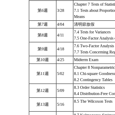
Chapter 7 Tests of Statis
第6週
3/28
7.1 Tests about Proporti
Means
第7週
4/04
清明節放假
7.4 Tests for Variances
第8週
4/11
7.5 One-Factor Analysis
7.6 Two-Factor Analysis 
第9週
4/18
7.7 Tests Concerning Re
第10週
4/25
Midterm Exam
Chapter 8 Nonparametri
第11週
5/02
8.1 Chi-square Goodness-
8.2 Contingency Tables
8.3 Order Statistics
第12週
5/09
8.4 Distribution-Free Con
8.5 The Wilcoxon Tests
第13週
5/16