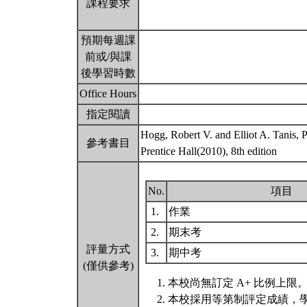
課程要求
預期每週課
前或/與課
後學習時數
Office Hours
指定閱讀
Hogg, Robert V. and Elliot A. Tanis, Pr
參考書目
Prentice Hall(2010), 8th edition
No.
項目
1.
作業
2.
期末考
評量方式
3.
期中考
(僅供參考)
本校尚無訂定 A+ 比例上限
本校採用等第制評定成績，