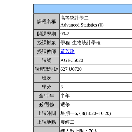
高等統計學二
課程名稱
Advanced Statistics (Ⅱ)
開課學期
99-2
授課對象
學程 生物統計學程
授課教師
黃芳玫
課號
AGEC5020
課程識別碼
627 U0720
班次
學分
3
全/半年
半年
必/選修
選修
上課時間
星期一6,7,8(13:20~16:20)
上課地點
農經二
總人數上限：70人