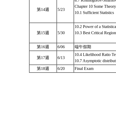
8.7 Kolmogorov-Smirnov
Chapter 10 Some Theory
第14週
5/23
10.1 Sufficient Statistics
10.2 Power of a Statistica
第15週
5/30
10.3 Best Critical Region
第16週
6/06
端午假期
10.4 Likelihood Ratio Te
第17週
6/13
10.7 Asymptotic distrib
第18週
6/20
Final Exam