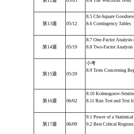
第12週
05/05
8.4 The Wilcoxon Tests
8.5 Chi-Square Goodness 
第13週
05/12
8.6 Contingency Tables
8.7 One-Factor Analysis 
第14週
05/19
8.8 Two-Factor Analysis 
小考
8.9 Tests Concerning Reg
第15週
05/29
8.10 Kolmogorov-Smirno
第16週
06/02
8.11 Run Test and Test 
9.1 Power of a Statistical
第17週
06/09
9.2 Best Critical Regions