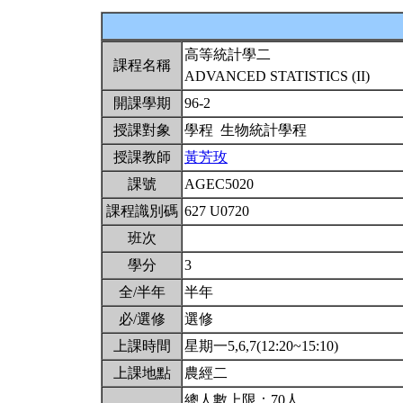
高等統計學二
課程名稱
ADVANCED STATISTICS (II)
開課學期
96-2
授課對象
學程 生物統計學程
授課教師
黃芳玫
課號
AGEC5020
課程識別碼
627 U0720
班次
學分
3
全/半年
半年
必/選修
選修
上課時間
星期一5,6,7(12:20~15:10)
上課地點
農經二
總人數上限：70人