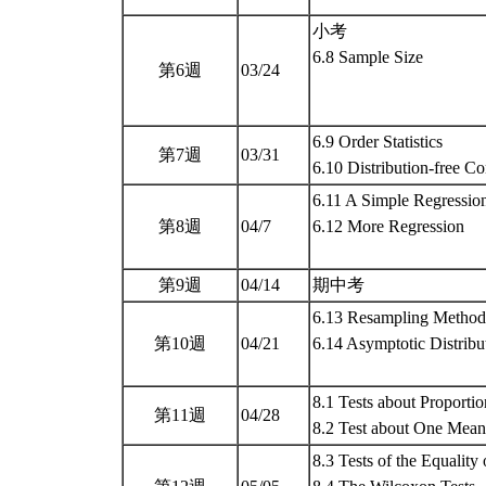
小考
6.8 Sample Size
第6週
03/24
6.9 Order Statistics
第7週
03/31
6.10 Distribution-free Co
6.11 A Simple Regressio
第8週
04/7
6.12 More Regression
第9週
04/14
期中考
6.13 Resampling Method
第10週
04/21
6.14 Asymptotic Distrib
8.1 Tests about Proportio
第11週
04/28
8.2 Test about One Mea
8.3 Tests of the Equalit