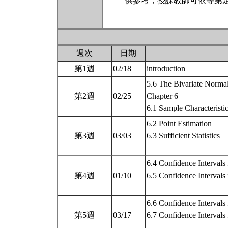
供參考，授課教師可依等第定
週次
日期
第1週
02/18
introduction
5.6 The Bivariate Normal
第2週
02/25
Chapter 6
6.1 Sample Characteristi
6.2 Point Estimation
第3週
03/03
6.3 Sufficient Statistics
6.4 Confidence Intervals
第4週
01/10
6.5 Confidence Intervals
6.6 Confidence Intervals 
第5週
03/17
6.7 Confidence Intervals 