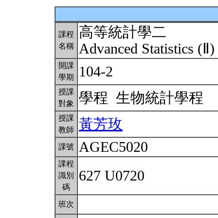
高等統計學二
課程
Advanced Statistics (Ⅱ
名稱
開課
104-2
學期
授課
學程 生物統計學程
對象
授課
黃芳玫
教師
AGEC5020
課號
課程
627 U0720
識別
碼
班次