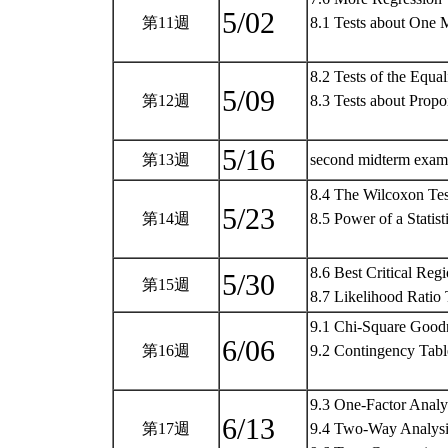
5/02
第11週
8.1 Tests about One
8.2 Tests of the Equa
5/09
第12週
8.3 Tests about Propo
5/16
第13週
second midterm exa
8.4 The Wilcoxon Tes
5/23
第14週
8.5 Power of a Statist
8.6 Best Critical Reg
5/30
第15週
8.7 Likelihood Ratio
9.1 Chi-Square Goodn
6/06
第16週
9.2 Contingency Tabl
9.3 One-Factor Analys
6/13
第17週
9.4 Two-Way Analysi