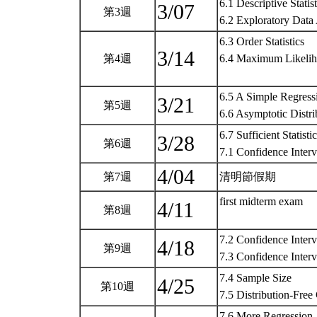
6.1 Descriptive Statist
3/07
第3週
6.2 Exploratory Data
6.3 Order Statistics
3/14
第4週
6.4 Maximum Likeliho
6.5 A Simple Regress
3/21
第5週
6.6 Asymptotic Distr
6.7 Sufficient Statisti
3/28
第6週
7.1 Confidence Inter
4/04
第7週
清明節假期
first midterm exam
4/11
第8週
7.2 Confidence Interv
4/18
第9週
7.3 Confidence Interv
7.4 Sample Size
4/25
第10週
7.5 Distribution-Free
7.6 More Regression