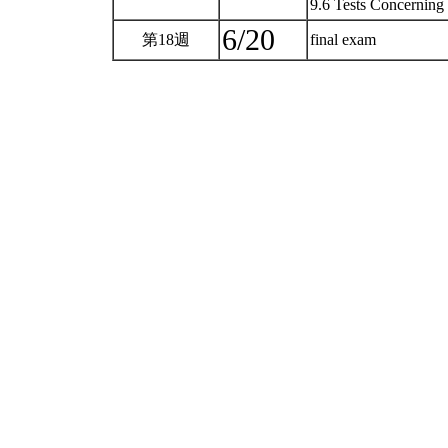
9.6 Tests Concerning
6/20
第18週
final exam