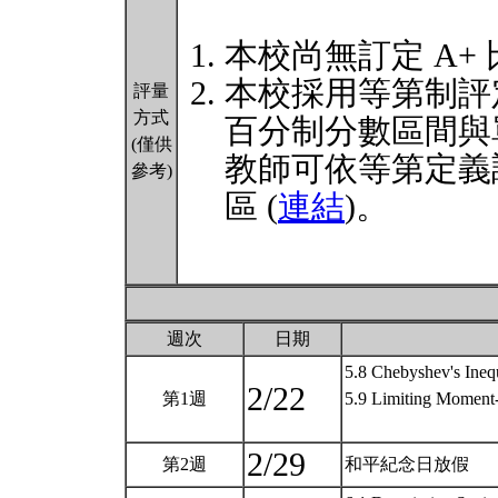
本校尚無訂定 A+
本校採用等第制評
評量
方式
百分制分數區間與
(僅供
教師可依等第定義
參考)
區 (
連結
)。
週次
日期
5.8 Chebyshev's Ineq
2/22
第1週
5.9 Limiting Moment-
2/29
第2週
和平紀念日放假