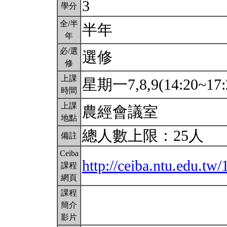
3
學分
全/半
半年
年
必/選
選修
修
上課
星期一7,8,9(14:20~17:
時間
上課
農經會議室
地點
總人數上限：25人
備註
Ceiba
http://ceiba.ntu.edu.
課程
網頁
課程
簡介
影片