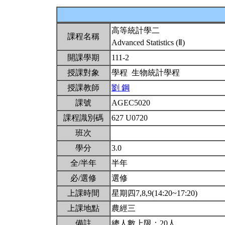
高等統計學二
課程名稱
Advanced Statistics (Ⅱ)
開課學期
111-2
授課對象
學程 生物統計學程
授課教師
劉 鋼
課號
AGEC5020
課程識別碼
627 U0720
班次
學分
3.0
全/半年
半年
必/選修
選修
上課時間
星期四7,8,9(14:20~17:20)
上課地點
農經三
備註
總人數上限：20人