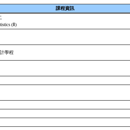
課程資訊
二
istics (Ⅱ)
統計學程