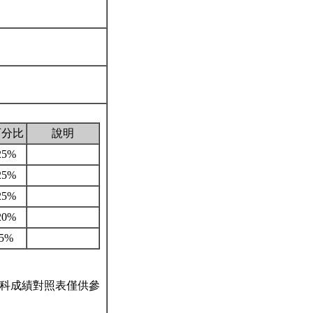
百分比
說明
25%
25%
25%
20%
5%
科成績對照表僅供參