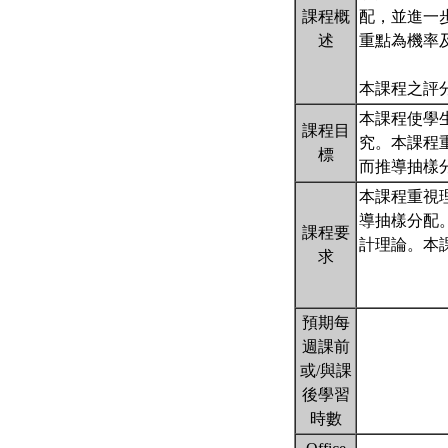
課程概
配，並進一
述
重點為機率
本課程之評分
本課程使學
課程目
究。本課程
標
而推導抽樣
本課程重視
導抽樣分配
課程要
計理論。本
求
預期每
週課前
或/與課
後學習
時數