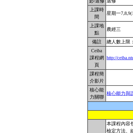
必/選修
選修
上課時
星期一7,8,9(1
間
上課地
農經三
點
備註
總人數上限：
Ceiba
課程網
http://ceiba
頁
課程簡
介影片
核心能
核心能力與
力關聯
本課程內容
檢定方法、