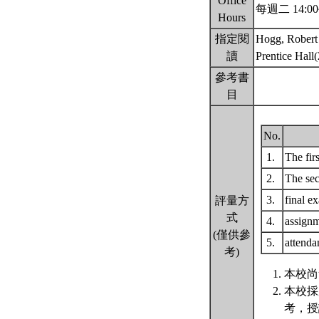
Office
每週二 14:00
Hours
指定閱
Hogg, Robert V
讀
Prentice Hall(
參考書
目
No.
1.
The fi
2.
The se
3.
final 
評量方
式
4.
assign
(僅供參
5.
attenda
考)
本校尚
本校採
考，授