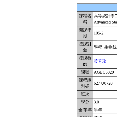
課程名
高等統計學
稱
Advanced Stat
開課學
105-2
期
授課對
學程 生物
象
授課教
黃芳玫
師
課號
AGEC5020
課程識
627 U0720
別碼
班次
學分
3.0
全/半年
半年