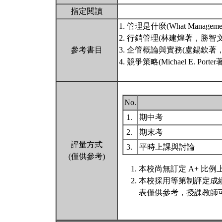
指定閱讀
1. 管理是什麼(What Manage
2. 行銷管理(林建煌著，勝智
參考書目
3. 企管概論與實務(盧錫欽著
4. 競爭策略(Michael E. 
No.
1.
期中考
2.
期末考
評量方式
3.
平時上課與討論
(僅供參考)
本校尚無訂定 A+ 比例
本校採用等第制評定成
表僅供參考，授課教師