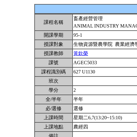
畜產經營管理
課程名稱
ANIMAL INDUSTRY MAN
開課學期
95-1
授課對象
生物資源暨農學院 農業經濟
授課教師
黃欽榮
課號
AGEC5033
課程識別碼
627 U1130
班次
學分
2
全/半年
半年
必/選修
選修
上課時間
星期二6,7(13:20~15:10)
上課地點
農經四
備註