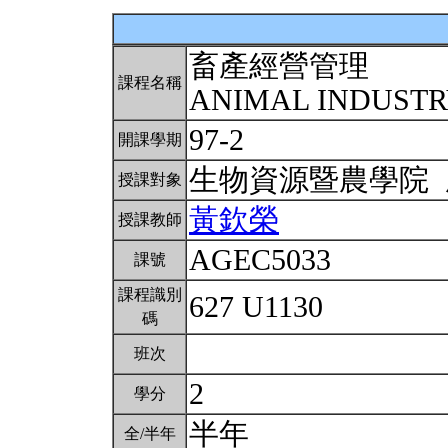
畜產經營管理
課程名稱
ANIMAL INDUST
97-2
開課學期
生物資源暨農學院
授課對象
黃欽榮
授課教師
AGEC5033
課號
課程識別
627 U1130
碼
班次
2
學分
半年
全/半年