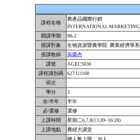
農產品國際行銷
課程名稱
INTERNATIONAL MARKETING
開課學期
98-2
授課對象
生物資源暨農學院 農業經濟學
授課教師
吳榮杰
課號
AGEC5036
課程識別碼
627 U1160
班次
學分
3
全/半年
半年
必/選修
選修
上課時間
星期二6,7,8(13:20~16:20)
上課地點
農經大講堂
總人數上限：30人