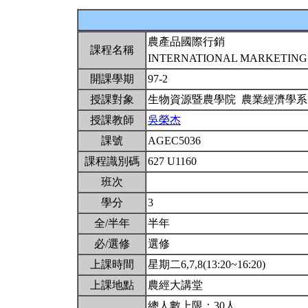
農產品國際行銷
課程名稱
INTERNATIONAL MARKETING
開課學期
97-2
授課對象
生物資源暨農學院 農業經濟學
授課教師
吳榮杰
課號
AGEC5036
課程識別碼
627 U1160
班次
學分
3
全/半年
半年
必/選修
選修
上課時間
星期二6,7,8(13:20~16:20)
上課地點
農經大講堂
總人數上限：30人