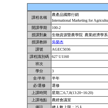
農產品國際行銷
課程名稱
International Marketing for Agricult
開課學期
100-2
授課對象
生物資源暨農學院 農業經濟學
授課教師
吳榮杰
課號
AGEC5036
課程識別碼
627 U1160
班次
學分
3
全/半年
半年
必/選修
選修
上課時間
星期二6,7,8(13:20~16:20)
上課地點
農經會議室
備註
總人數上限：25人