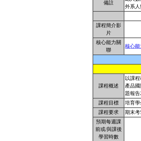
備註
外系人
課程簡介影
片
核心能力關
核心能
聯
以課程
課程概述
產品國
題報告
課程目標
培育學
課程要求
期末考
預期每週課
前或/與課後
學習時數