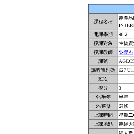
農產品
課程名稱
INTER
開課學期
98-2
授課對象
生物資
授課教師
吳榮杰
課號
AGEC5
課程識別碼
627 U1
班次
學分
3
全/半年
半年
必/選修
選修
上課時間
星期二6,7
上課地點
農經大
總人數