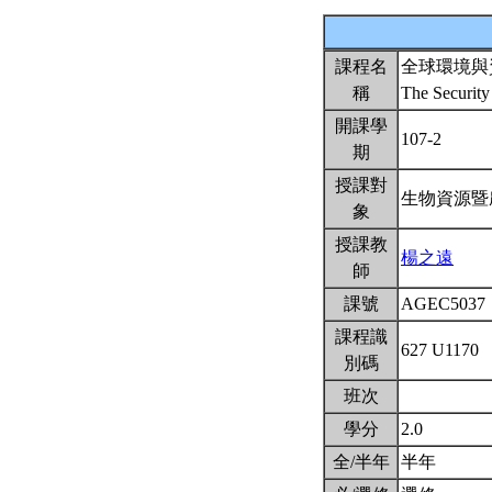
課程名
全球環境與
稱
The Security
開課學
107-2
期
授課對
生物資源暨
象
授課教
楊之遠
師
課號
AGEC5037
課程識
627 U1170
別碼
班次
學分
2.0
全/半年
半年