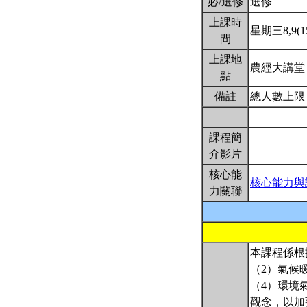
必/選修
選修
上課時
星期三8,9(15
間
上課地
農經大講
點
備註
總人數上限
課程簡
介影片
核心能
核心能力與
力關聯
本課程係根
（2）氣候
（4）環境
觀念，以加