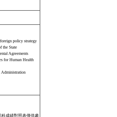
oreign policy strategy
 the State
ental Agreements
ies for Human Health
 Administration
單科成績對照表僅供參