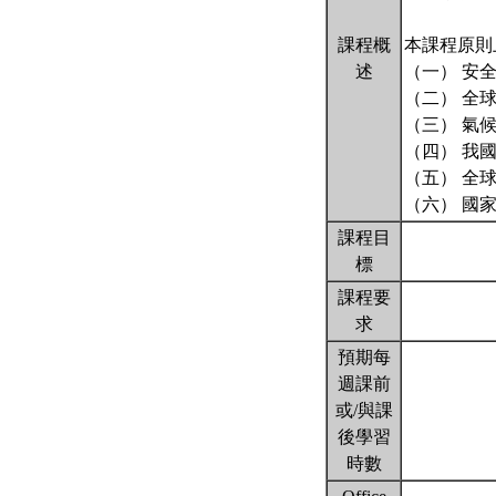
課程概
本課程原則
述
（一） 安
（二） 全
（三） 氣
（四） 我
（五） 全
（六） 國
課程目
標
課程要
求
預期每
週課前
或/與課
後學習
時數