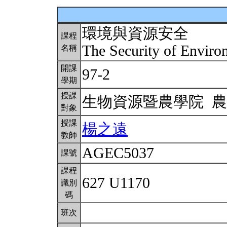
環境與資源安全
課程
The Security of Envir
名稱
開課
97-2
學期
授課
生物資源暨農學院 
對象
授課
楊之遠
教師
AGEC5037
課號
課程
627 U1170
識別
碼
班次