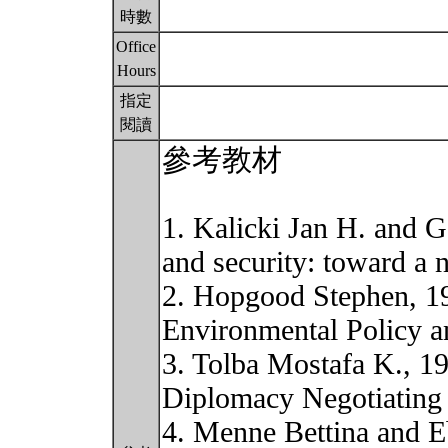
時數
Office
Hours
指定
閱讀
參考教材
1. Kalicki Jan H. and 
and security: toward a 
2. Hopgood Stephen, 1
Environmental Policy an
3. Tolba Mostafa K., 1
Diplomacy Negotiating
4. Menne Bettina and Eb