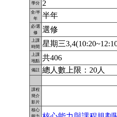
2
學分
全/半
半年
年
必/選
選修
修
上課
星期三3,4(10:20~12:1
時間
上課
共406
地點
總人數上限：20人
備註
課程
簡介
影片
核心
核心能力與課程規劃
能力