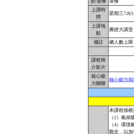
必/選修
選修
上課時
星期三7,8(14
間
上課地
農經大講
點
備註
總人數上限
課程簡
介影片
核心能
核心能力與
力關聯
本課程係根
（2）氣候
（4）環境
觀念，以加