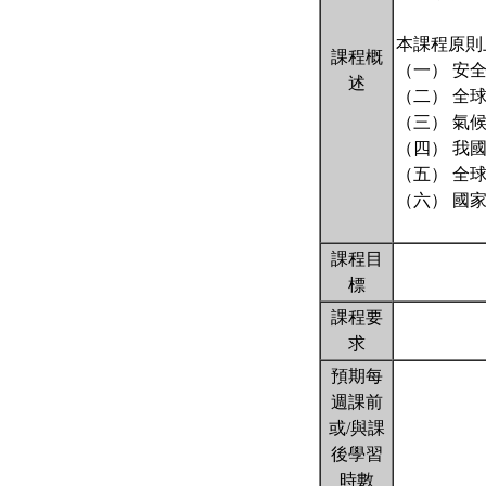
本課程原則
課程概
（一） 安
述
（二） 全
（三） 氣
（四） 我
（五） 全
（六） 國
課程目
標
課程要
求
預期每
週課前
或/與課
後學習
時數