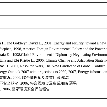
an H. and Goldwyn David L., 2001, Energy and security: toward a new f
tephen, 1998, America Foreign Environmental Policy and the Power of
tafa K., 1998,Global Environmental Diplomacy Negotiating Environm
tina and Ebi Kristie L., 2006, Climate Change and Adaptation Strateg
hael T. 2001, Resource Wars, The New Landscape of Global Conflict
ergy Outlook 2007 with projections to 2030, 2007, Energy information
農業狀況, 2006, 聯合國糧食及農業組織 羅馬
食不安全狀況, 2006, 聯合國糧食及農業組織 羅馬
等, 2006, 國家環境安全評估報告