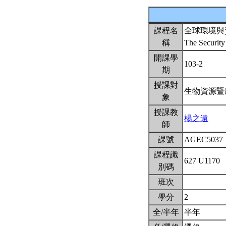
課程名
全球環境與
稱
The Security
開課學
103-2
期
授課對
生物資源暨
象
授課教
楊之遠
師
課號
AGEC5037
課程識
627 U1170
別碼
班次
學分
2
全/半年
半年