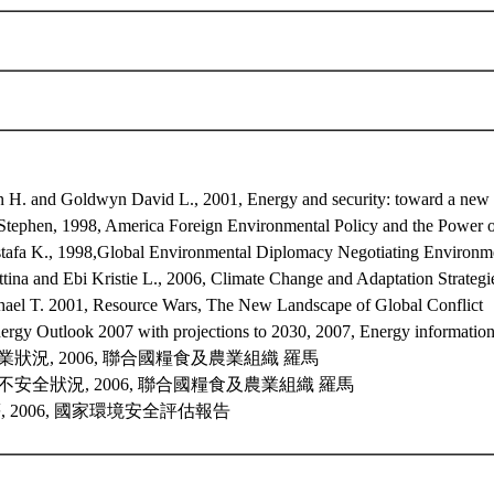
an H. and Goldwyn David L., 2001, Energy and security: toward a new f
tephen, 1998, America Foreign Environmental Policy and the Power of
tafa K., 1998,Global Environmental Diplomacy Negotiating Environm
tina and Ebi Kristie L., 2006, Climate Change and Adaptation Strateg
hael T. 2001, Resource Wars, The New Landscape of Global Conflict
ergy Outlook 2007 with projections to 2030, 2007, Energy information
農業狀況, 2006, 聯合國糧食及農業組織 羅馬
食不安全狀況, 2006, 聯合國糧食及農業組織 羅馬
等, 2006, 國家環境安全評估報告