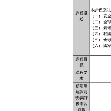
本課程原則
課程概
（一） 安
述
（二） 全
（三） 氣
（四） 我
（五） 全
（六） 國
課程目
標
課程要
求
預期每
週課前
或/與課
後學習
時數