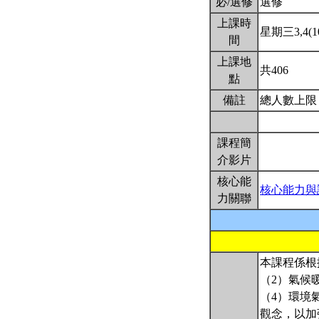
必/選修
選修
上課時
星期三3,4(10
間
上課地
共406
點
備註
總人數上限
課程簡
介影片
核心能
核心能力與
力關聯
本課程係根
（2）氣候
（4）環境
觀念，以加