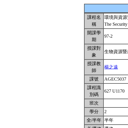
課程名
環境與資源
稱
The Security
開課學
97-2
期
授課對
生物資源暨
象
授課教
楊之遠
師
課號
AGEC5037
課程識
627 U1170
別碼
班次
學分
2
全/半年
半年