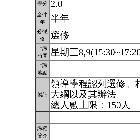
2.0
學分
全/半
半年
年
必/選
選修
修
上課
星期三8,9(15:30~17:2
時間
上課
地點
領導學程認列選修。
大綱以及其辦法。
備註
總人數上限：150人
課程
簡介