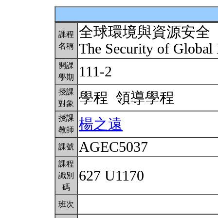
全球環境與資源安全
課程
The Security of Globa
名稱
開課
111-2
學期
授課
學程 領導學程
對象
授課
楊之遠
教師
AGEC5037
課號
課程
627 U1170
識別
碼
班次