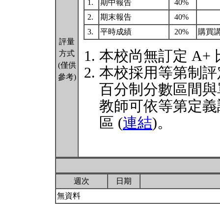
1.
期中報告
40%
2.
期末報告
40%
3.
平時成績
20%
購買
評量
本校尚無訂定 A+
方式
(僅供
本校採用等第制評
參考)
百分制分數區間與
教師可依等第定義
區 (
連結
)。
週次
日期
無資料