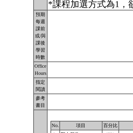
*課程加選方式為1，
預期
每週
課前
或/與
課後
學習
時數
Office
Hours
指定
閱讀
參考
書目
No.
項目
百分比