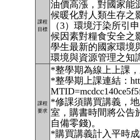
油價高漲，對國家能
候暖化對人類生存之
課程
（3）環境汙染所引
目標
候因素對糧食安全之
學生最新的國家環境
環境與資源管理之知
*整學期為線上上課，
*整學期上課連結：https://n
MTID=mcdcc140ce5f5f
*修課須購買講義，
課程
室，購書時間將公告於
要求
自備零錢)。
*購買講義計入平時