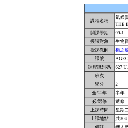
氣候
課程名稱
THE 
開課學期
99-1
授課對象
生物
授課教師
楊之
課號
AGEC
課程識別碼
627 U
班次
學分
2
全/半年
半年
必/選修
選修
上課時間
星期二7,
上課地點
共304
備註
總人數