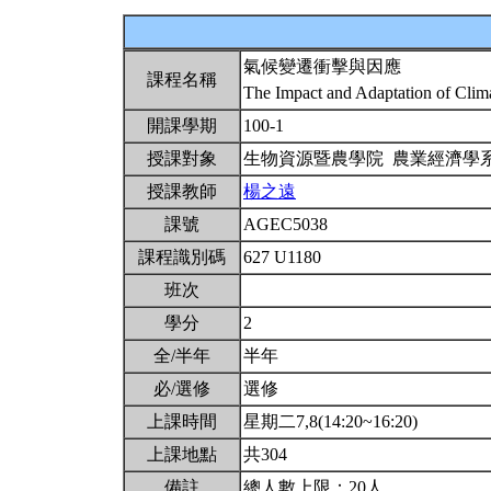
氣候變遷衝擊與因應
課程名稱
The Impact and Adaptation of Cli
開課學期
100-1
授課對象
生物資源暨農學院 農業經濟學
授課教師
楊之遠
課號
AGEC5038
課程識別碼
627 U1180
班次
學分
2
全/半年
半年
必/選修
選修
上課時間
星期二7,8(14:20~16:20)
上課地點
共304
備註
總人數上限：20人