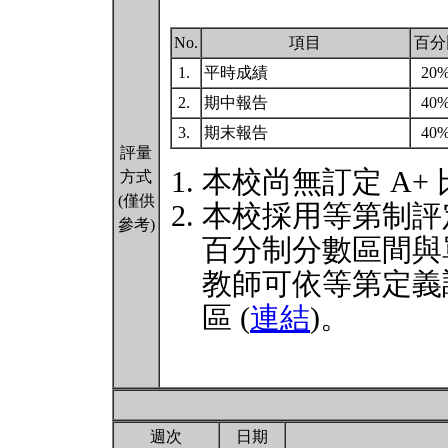
No.
項目
百分
1.
平時成績
20
2.
期中報告
40
3.
期末報告
40
評量
本校尚無訂定 A+
方式
(僅供
本校採用等第制評
參考)
百分制分數區間與
教師可依等第定義
區 (
連結
)。
週次
日期