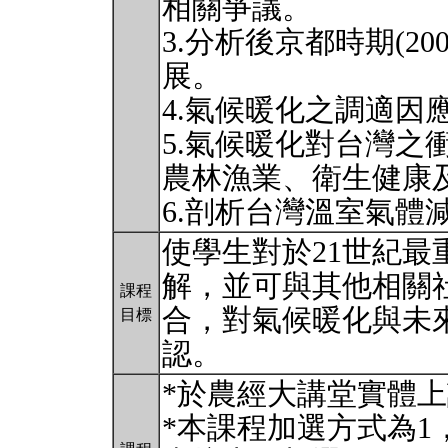
相關爭議。
3.分析後京都時期(20
展。
4.氣候暖化之調適因
5.氣候暖化對台灣之
農林漁業、衛生健康
6.剖析台灣溫室氣
使學生對於21世紀
解，並可與其他相關
課程
合，對氣候暖化與未
目標
認。
*於農經大講堂實體
*本課程加選方式為