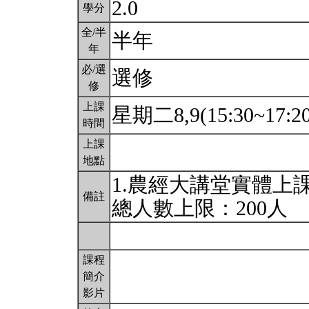
2.0
學分
全/半
半年
年
必/選
選修
修
上課
星期二8,9(15:30~17:2
時間
上課
地點
1.農經大講堂實體上課
備註
總人數上限：200人
課程
簡介
影片