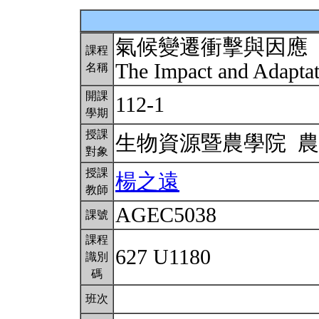
氣候變遷衝擊與因應
課程
The Impact and Adapta
名稱
開課
112-1
學期
授課
生物資源暨農學院 
對象
授課
楊之遠
教師
AGEC5038
課號
課程
627 U1180
識別
碼
班次