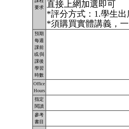
課程
直接上網加選即可
要求
*評分方式：1.學生出
*須購買實體講義，一
預期
每週
課前
或/與
課後
學習
時數
Office
Hours
指定
閱讀
參考
書目