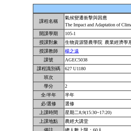
氣候變遷衝擊與因應
課程名稱
The Impact and Adaptation of Cli
開課學期
105-1
授課對象
生物資源暨農學院 農業經濟學
授課教師
楊之遠
課號
AGEC5038
課程識別碼
627 U1180
班次
學分
2
全/半年
半年
必/選修
選修
上課時間
星期二8,9(15:30~17:20)
上課地點
農經大講堂
備註
總人數上限：60人