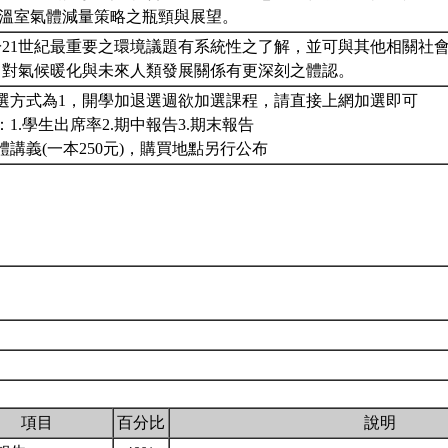
灣溫室氣體減量策略之瓶頸與展望。
於21世紀最重要之環境議題有系統性之了解，並可與其他相關社
，對氣候暖化與未來人類發展關係有更深刻之體認。
選方式為1，開學加退選週欲加選課程，請直接上網加選即可
：1.學生出席率2.期中報告3.期末報告
體講義(一本250元)，購買地點另行公布
項目
百分比
說明