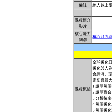
備註
總人數上限
課程簡介
影片
核心能力
核心能力
關聯
全球暖化日
暖化與人
會經濟、
家影響最
1.說明氣
課程概述
2.說明聯
3.分析後京
4.氣候暖
5.氣候暖