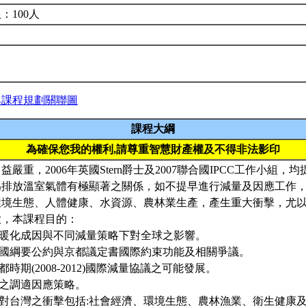
：100人
與課程規劃關聯圖
課程大綱
為確保您我的權利,請尊重智慧財產權及不得非法影印
益嚴重，2006年英國Stern爵士及2007聯合國IPCC工作小組
為排放溫室氣體有極顯著之關係，如不提早進行減量及因應工作
環境生態、人體健康、水資源、農林業生產，產生重大衝擊，尤
大，本課程目的：
候暖化成因與不同減量策略下對全球之影響。
合國綱要公約與京都議定書國際約束功能及相關爭議。
都時期(2008-2012)國際減量協議之可能發展。
化之調適因應策略。
化對台灣之衝擊包括:社會經濟、環境生態、農林漁業、衛生健康