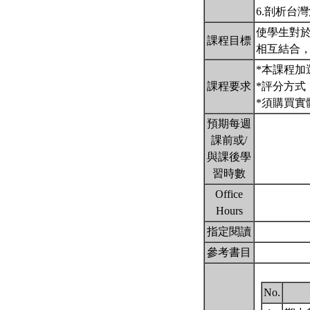
6.剖析台
使學生對
課程目標
相互結合
*本課程加
課程要求
*評分方式
*須購買實
預期每週
課前或/
與課後學
習時數
Office
Hours
指定閱讀
參考書目
No.