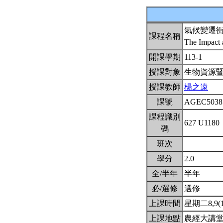
氣候變遷
課程名稱
The Impact 
開課學期
113-1
授課對象
生物資源
授課教師
楊之遠
課號
AGEC503
課程識別
627 U1180
碼
班次
學分
2.0
全/半年
半年
必/選修
選修
上課時間
星期二8,9(15
上課地點
農經大講