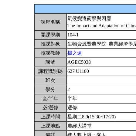
氣候變遷衝擊與因應
課程名稱
The Impact and Adaptation of Cli
開課學期
104-1
授課對象
生物資源暨農學院 農業經濟學
授課教師
楊之遠
課號
AGEC5038
課程識別碼
627 U1180
班次
學分
2
全/半年
半年
必/選修
選修
上課時間
星期二8,9(15:30~17:20)
上課地點
農經大講堂
備註
總人數上限：60人