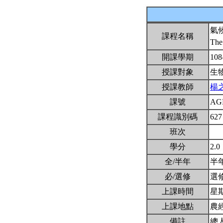
氣
課程名稱
The
開課學期
108
授課對象
生
授課教師
楊
課號
AG
課程識別碼
627
班次
學分
2.0
全/半年
半
必/選修
選
上課時間
星期二
上課地點
農
備註
總