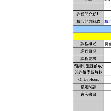
課程簡介影片
核心能力關聯
核
課程概述
待
課程目標
課程要求
預期每週課前或/
與課後學習時數
Office Hours
指定閱讀
參考書目