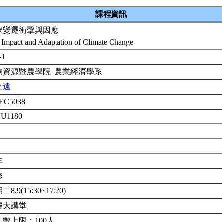
課程資訊
候變遷衝擊與因應
 Impact and Adaptation of Climate Change
-1
物資源暨農學院 農業經濟學系
之遠
EC5038
 U1180
年
修
8,9(15:30~17:20)
經大講堂
人數上限：100人