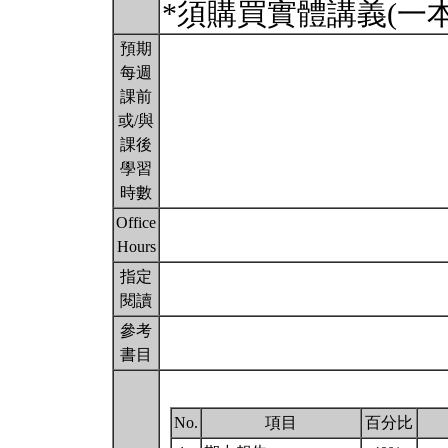
*須購買實體講義(一
預期
每週
課前
或/與
課後
學習
時數
Office
Hours
指定
閱讀
參考
書目
No.
項目
百分比