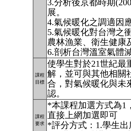
3.分析後京都時期(20
展。
4.氣候暖化之調適因
5.氣候暖化對台灣之
農林漁業、衛生健康
6.剖析台灣溫室氣
使學生對於21世紀
解，並可與其他相關
課程
合，對氣候暖化與未
目標
認。
*本課程加選方式為
直接上網加選即可
課程
*評分方式：1.學生出
要求