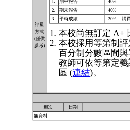
1.
期中報告
40%
2.
期末報告
40%
3.
平時成績
20%
購
評量
本校尚無訂定 A+
方式
(僅供
本校採用等第制評
參考)
百分制分數區間與
教師可依等第定義
區 (
連結
)。
週次
日期
無資料