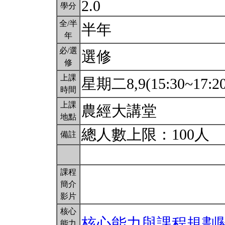
2.0
學分
全/半
半年
年
必/選
選修
修
上課
星期二8,9(15:30~17:2
時間
上課
農經大講堂
地點
總人數上限：100人
備註
課程
簡介
影片
核心
核心能力與課程規劃
能力