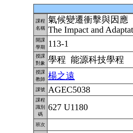
氣候變遷衝擊與因應
課程
The Impact and Adapta
名稱
開課
113-1
學期
授課
學程 能源科技學程
對象
授課
楊之遠
教師
AGEC5038
課號
課程
627 U1180
識別
碼
班次