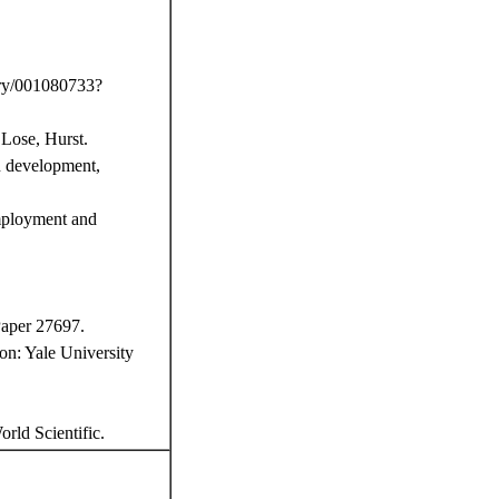
/001080733?
Lose, Hurst.
n development,
mployment and
aper 27697.
on: Yale University
rld Scientific.