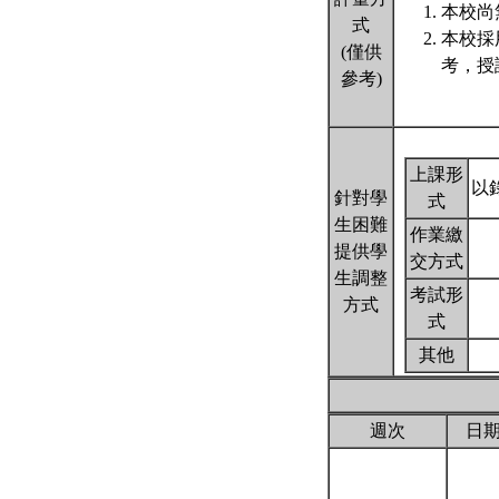
本校尚
式
本校採
(僅供
考，授
參考)
上課形
以
針對學
式
生困難
作業繳
提供學
交方式
生調整
考試形
方式
式
其他
週次
日