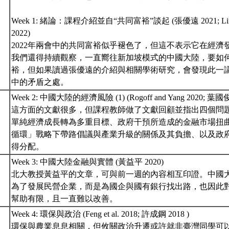
Week 1: 緒論：課程介紹並自“共同富裕”談起 (張優遠 2021; Lin et a
2022)
2022年兩會中的共同富裕似乎褪色了，但這不表示它在經濟
我們還得持續觀察，一直嚮往新加坡模式的中國大陸，要如
裕，但如果讀過張優遠的介紹與相關學術研究，會發現此一
中的矛盾之處。
Week 2: 中國大陸的經濟風險 (1) (Rogoff and Yang 2020; 葉國俊
這方面的文獻很多，但課程教師做了文獻回顧並指出四個問
單純經濟成長轉為多重目標、政府干預所造成的金融市場扭
循環」戰略下帶路倡議與產業升級的關係及其負擔、以及政
得分配。
Week 3: 中國大陸金融與實體 (黃益平 2020)
北大教授黃益平的文章，可與前一週的內容相互印證。中國
為了發展民營企業，而是為國企與國有銀行找出路，也因此
幫助有限，且一直難以改善。
Week 4: 環保與政治 (Feng et al. 2018; 許成鋼 2018 )
環保與農業息息相關，但攸關政治升遷或許就非臺灣同學可