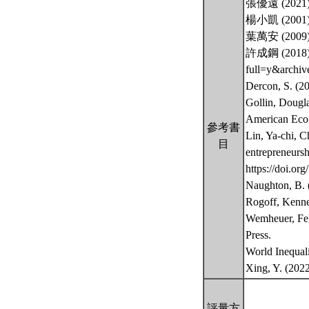
張優遠 (20
楊小凱 (20
葉萬安 (20
許成鋼 (2018)
full=y&archiv
Dercon, S. (2
Gollin, Dougla
American Econ
參考書
Lin, Ya-chi, 
目
entrepreneurs
https://doi.o
Naughton, B. (
Rogoff, Kenn
Wemheuer, Fel
Press.
World Inequal
Xing, Y. (202
評量方