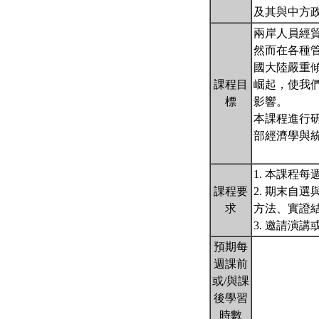
及其與中方
兩岸人員經貿
然而在各種
國大陸嚴重
課程目
崛起，使我
標
影響。
本課程進行
部經濟學與
1. 本課程每
課程要
2. 期末自選
求
方法、實證
3. 邀請演
預期每
週課前
或/與課
後學習
時數