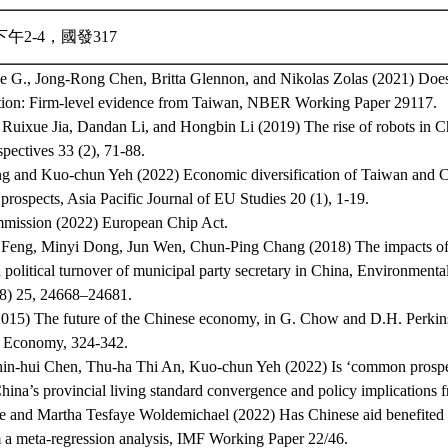
午2-4，國發317
Lee G., Jong-Rong Chen, Britta Glennon, and Nikolas Zolas (2021) Does
tion: Firm-level evidence from Taiwan, NBER Working Paper 29117.
uixue Jia, Dandan Li, and Hongbin Li (2019) The rise of robots in Ch
pectives 33 (2), 71-88.
g and Kuo-chun Yeh (2022) Economic diversification of Taiwan and Ch
d prospects, Asia Pacific Journal of EU Studies 20 (1), 1-19.
mission (2022) European Chip Act.
Feng, Minyi Dong, Jun Wen, Chun-Ping Chang (2018) The impacts of
political turnover of municipal party secretary in China, Environmenta
8) 25, 24668–24681.
2015) The future of the Chinese economy, in G. Chow and D.H. Perki
e Economy, 324-342.
Shin-hui Chen, Thu-ha Thi An, Kuo-chun Yeh (2022) Is ‘common prospe
ina’s provincial living standard convergence and policy implications 
e and Martha Tesfaye Woldemichael (2022) Has Chinese aid benefited r
 a meta-regression analysis, IMF Working Paper 22/46.