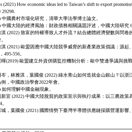
as (2021) How economic ideas led to Taiwan’s shift to export promoti
r 29298.
001) 中國農村市場化研究，清華大學法學博士論文。
21) 中國大陸的經濟風險：財政債務相關議題評述，中國大陸研究 64 (
淇 (2022) 致富的特權導致人才外流？結合總體經濟變數與問卷的
會。
淇 (2021) 歐盟因應中國大陸競爭威脅的新產業政策倡議：源
)，495-556。
暉(2019) 歐盟建立外資併購監控機制分析：歐中雙邊爭議與挑
岑，林雅淇，葉國俊 (2022) 綠水青山如何造就金山銀山？以
例，中國政治學會2022年會。
20) 如何理解中國金融現象。
新宜 (2022) 中國大陸脫貧的政策宣示與執行成果：以三農政
44。
城，葉國俊 (2021) 國際情勢下臺灣半導體供應鏈採購營運影