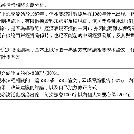
政經情勢相關文獻分析。
正式交流始於1987年，但相關統計數據早在1980年便已出現，
管制措施下，有限數據資料未必能反映現實，使坊間各種臆測 (
傾斜，是否為導致近年經濟表現不振的主因)，亦因此而難以獲得
們在談論兩岸經貿關係時，也絕不能忽略中國經濟發展，及其與
研究所階段訓練，基本上以每週一專題方式閱讀相關學術論文，
統計學基礎
週介紹論文的心得筆記 (30%)。
與本課程相關的一篇SSCI或TSSCI論文，寫成評論報告 (50%)
結果、政策建議的評論，以及自己預擬修正方式。
講或參訪活動務必出席，每次繳交1000字以內個人簡要心得 (20%)