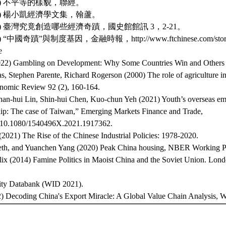
21) 不平等的樣貌，聯經。
01) 楊小凱經濟學文集，翰蘆。
09) 臺灣究竟創造哪些經濟奇蹟，國史館館訊 3，2-21。
 “中國奇蹟”與制度基因，金融時報，http://www.ftchinese.com/story
e
022) Gambling on Development: Why Some Countries Win and Others 
s, Stephen Parente, Richard Rogerson (2000) The role of agriculture i
omic Review 92 (2), 160-164.
Chan-hui Lin, Shin-hui Chen, Kuo-chun Yeh (2021) Youth’s overseas e
hip: The case of Taiwan,” Emerging Markets Finance and Trade,
rg/10.1080/1540496X.2021.1917362.
2021) The Rise of the Chinese Industrial Policies: 1978-2020.
eth, and Yuanchen Yang (2020) Peak China housing, NBER Working P
ix (2014) Famine Politics in Maoist China and the Soviet Union. Lond
ity Databank (WID 2021).
2) Decoding China's Export Miracle: A Global Value Chain Analysis, Wo