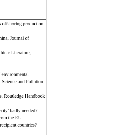
 offshoring production
ina, Journal of
ina: Literature,
 environmental
l Science and Pollution
ns, Routledge Handbook
rity’ badly needed?
from the EU.
ecipient countries?