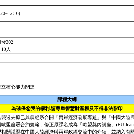
20~12:10)
發302
10人
建立核心能力關連
課程大綱
為確保您我的權利,請尊重智慧財產權及不得非法影印
沿襲過去原已與農經系合開「兩岸經濟發展專題」與「中國大陸
盟簽署合約規範，修正原課名成為「歐盟莫內講座」(EU Jean Monn
盟相關議題在中國大陸經濟與兩岸政經交流中的介紹，並納入有