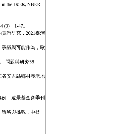
on in the 1950s, NBER
3)，1-47。
實證研究，2021臺灣
起、爭議與可能作為，歐
戰，問題與研究58
浙江省安吉縣鄉村養老地
策為例，遠景基金會季刊
響、策略與挑戰，中技