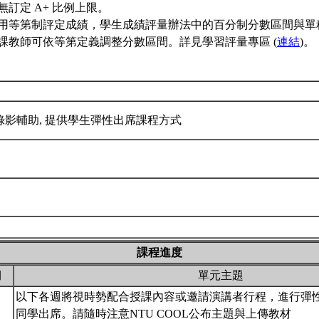
無訂定 A+ 比例上限。
用等第制評定成績，學生成績評量辦法中的百分制分數區間與單
課教師可依等第定義調整分數區間。詳見學習評量專區 (
連結
)。
錄影輔助, 提供學生彈性出席課程方式
課程進度
期
單元主題
以下各週將視時勢配合授課內容或邀請演講者行程，進行彈
同學出席。請隨時注意NTU COOL公布主題與上傳教材