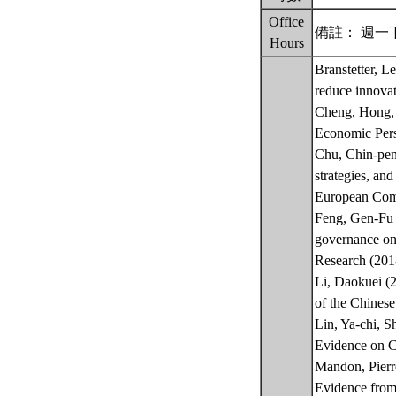
Office
備註： 週一下
Hours
Branstetter, 
reduce innova
Cheng, Hong, R
Economic Pers
Chu, Chin-pen
strategies, an
European Com
Feng, Gen-Fu 
governance on 
Research (201
Li, Daokuei (
of the Chines
Lin, Ya-chi, 
Evidence on Ch
Mandon, Pierr
Evidence from