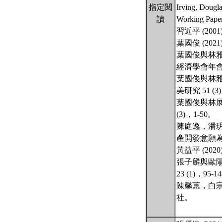
指定閱
Irving, Dougl
讀
Working Pape
習近平 (2
葉國俊 (20
葉國俊與林雅
經濟學會年
葉國俊與林雅
美研究 51 (3
葉國俊與林展
(3)，1-50。
陳庭逸，潘玥
產開發意願為
黃益平 (20
張子麟與歐陽
23 (1)，95-1
陳馨蕙，白宗
社。