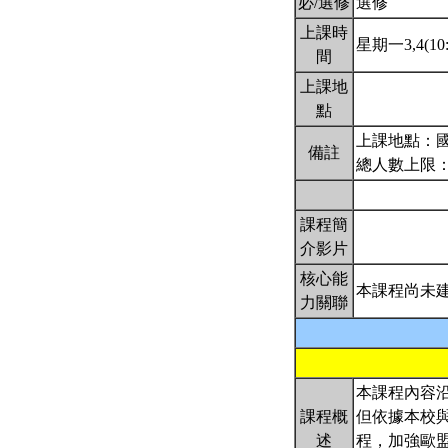
必/選修
選修
上課時
星期一3,4(10:
間
上課地
點
上課地點：國
備註
總人數上限：
課程簡
介影片
核心能
本課程尚未
力關聯
本課程內容
課程概
但依據本校與歐
述
程，加強歐