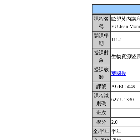
課程名
歐盟莫內講
稱
EU Jean Monne
開課學
111-1
期
授課對
生物資源暨
象
授課教
葉國俊
師
課號
AGEC5049
課程識
627 U1330
別碼
班次
學分
2.0
全/半年
半年