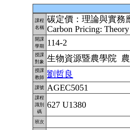
碳定價：理論與實務
課程
Carbon Pricing: Theory
名稱
開課
114-2
學期
授課
生物資源暨農學院 
對象
授課
劉哲良
教師
AGEC5051
課號
課程
627 U1380
識別
碼
班次