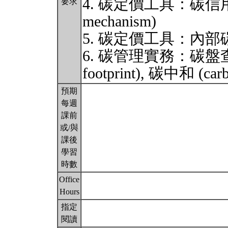
4. 碳定價工具：碳信用抵換機
要求
mechanism)
5. 碳定價工具：內部碳定價 (i
6. 碳管理實務：碳盤查 (in
footprint), 碳中和 (carb
預期
每週
課前
或/與
課後
學習
時數
Office
Hours
指定
閱讀