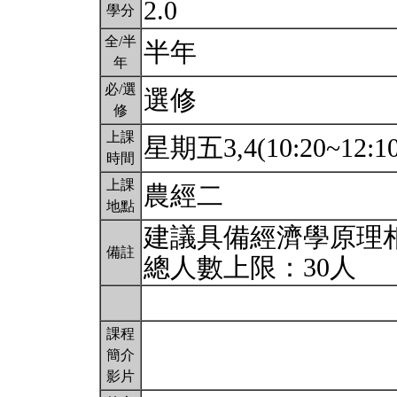
2.0
學分
全/半
半年
年
必/選
選修
修
上課
星期五3,4(10:20~12:1
時間
上課
農經二
地點
建議具備經濟學原理相
備註
總人數上限：30人
課程
簡介
影片