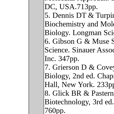
DC, USA.713pp.
5. Dennis DT & Turpi
Biochemistry and Mol
Biology. Longman Scie
6. Gibson G & Muse 
Science. Sinauer Assoc
Inc. 347pp.
7. Grierson D & Cove
Biology, 2nd ed. Cha
Hall, New York. 233p
8. Glick BR & Pastern
Biotechnology, 3rd e
760pp.