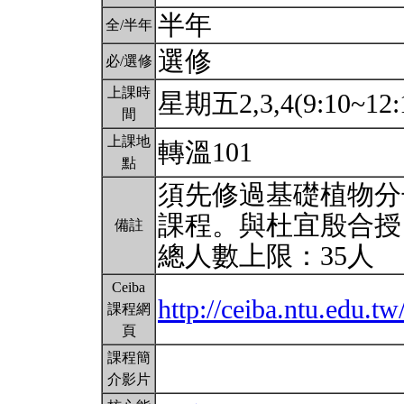
半年
全/半年
選修
必/選修
上課時
星期五2,3,4(9:10~12:
間
上課地
轉溫101
點
須先修過基礎植物分
課程。與杜宜殷合授
備註
總人數上限：35人
Ceiba
http://ceiba.ntu.edu
課程網
頁
課程簡
介影片