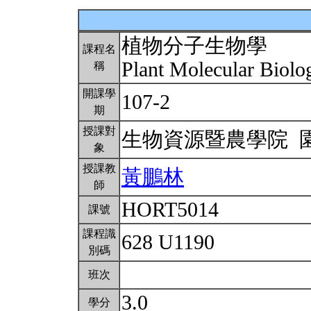
植物分子生物學
課程名
Plant Molecular Biol
稱
開課學
107-2
期
授課對
生物資源暨農學院 
象
授課教
黃鵬林
師
HORT5014
課號
課程識
628 U1190
別碼
班次
3.0
學分