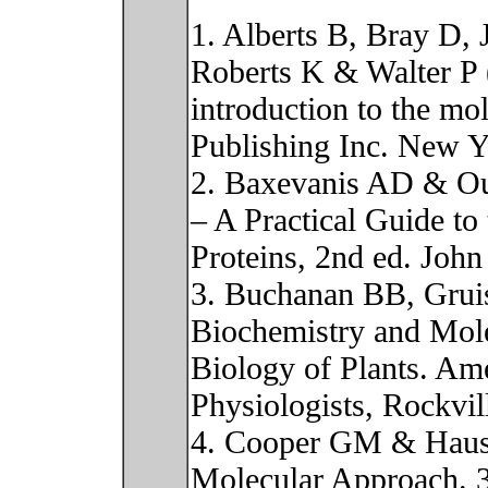
1. Alberts B, Bray D,
Roberts K & Walter P 
introduction to the mol
Publishing Inc. New 
2. Baxevanis AD & Oue
– A Practical Guide to
Proteins, 2nd ed. Joh
3. Buchanan BB, Gru
Biochemistry and Mol
Biology of Plants. Ame
Physiologists, Rockvi
4. Cooper GM & Haus
Molecular Approach. 