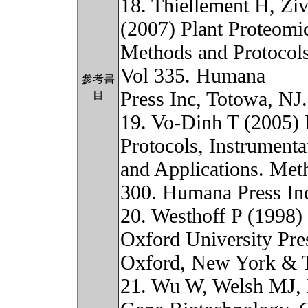
18. Thiellement H, Z
(2007) Plant Proteomi
Methods and Protocols
Vol 335. Humana
參考書
Press Inc, Totowa, NJ
目
19. Vo-Dinh T (2005) 
Protocols, Instrumenta
and Applications. Met
300. Humana Press Inc
20. Westhoff P (1998)
Oxford University Pre
Oxford, New York & 
21. Wu W, Welsh MJ,