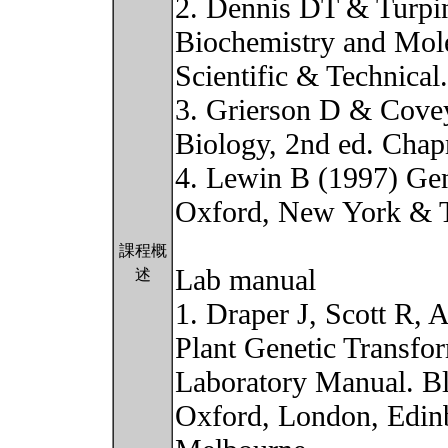
2. Dennis DT & Turpi
Biochemistry and Mol
Scientific & Technical
3. Grierson D & Cove
Biology, 2nd ed. Cha
4. Lewin B (1997) Gen
Oxford, New York & 
課程概
Lab manual
述
1. Draper J, Scott R,
Plant Genetic Transfo
Laboratory Manual. Bla
Oxford, London, Edinb