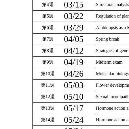
03/15
第4週
Structural analysi
03/22
第5週
Regulation of pla
03/29
第6週
Arabidopsis as a 
04/05
第7週
Spring break
04/12
第8週
Strategies of gen
04/19
第9週
Midterm exam
04/26
第10週
Molecular biology
05/03
第11週
Flower developm
05/10
第12週
Sexual incompatib
05/17
第13週
Hormone action an
05/24
第14週
Hormone action an