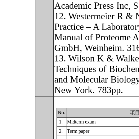
Academic Press Inc, S
12. Westermeier R & N
Practice – A Laborator
Manual of Proteome A
GmbH, Weinheim. 31
13. Wilson K & Walker
Techniques of Biochem
and Molecular Biology
New York. 783pp.
No.
項
1.
Midterm exam
2.
Term paper