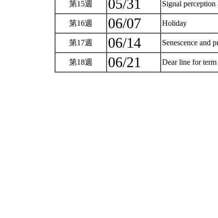
05/31
第15週
Signal perception
06/07
第16週
Holiday
06/14
第17週
Senescence and p
06/21
第18週
Dear line for ter