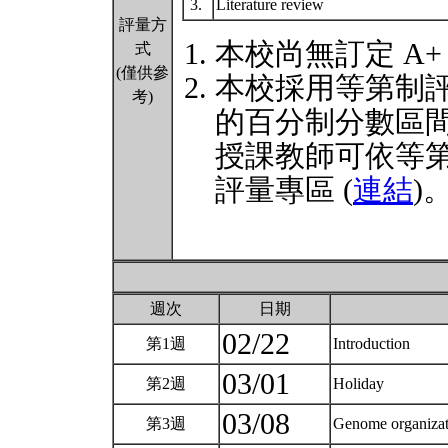
3.
Literature review
評量方
本校尚無訂定 A+
式
(僅供參
本校採用等第制
考)
的百分制分數區
授課教師可依等
評量專區 (
連結
)
週次
日期
02/22
第1週
Introduction
03/01
第2週
Holiday
03/08
第3週
Genome organizat