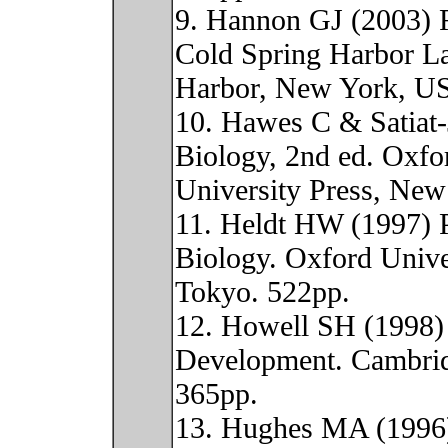
9. Hannon GJ (2003) 
Cold Spring Harbor La
Harbor, New York, U
10. Hawes C & Satiat-
Biology, 2nd ed. Oxfo
University Press, New
11. Heldt HW (1997) P
Biology. Oxford Unive
Tokyo. 522pp.
12. Howell SH (1998) 
Development. Cambrid
365pp.
13. Hughes MA (1996)