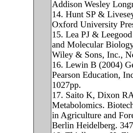
Addison Wesley Longm
14. Hunt SP & Livese
Oxford University Pre
15. Lea PJ & Leegood
and Molecular Biology
Wiley & Sons, Inc., 
16. Lewin B (2004) Ge
Pearson Education, In
1027pp.
17. Saito K, Dixon RA
Metabolomics. Biotec
in Agriculture and For
Berlin Heidelberg. 34