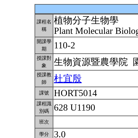
植物分子生物學
課程名
Plant Molecular Biol
稱
開課學
110-2
期
授課對
生物資源暨農學院 
象
授課教
杜宜殷
師
HORT5014
課號
課程識
628 U1190
別碼
班次
3.0
學分