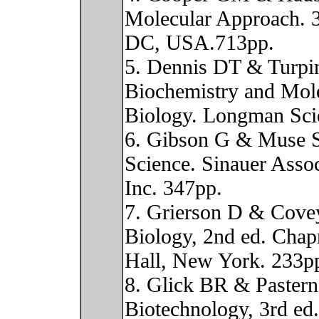
Molecular Approach. 
DC, USA.713pp.
5. Dennis DT & Turpi
Biochemistry and Mol
Biology. Longman Scie
6. Gibson G & Muse 
Science. Sinauer Assoc
Inc. 347pp.
7. Grierson D & Cove
Biology, 2nd ed. Cha
Hall, New York. 233p
8. Glick BR & Pastern
Biotechnology, 3rd e