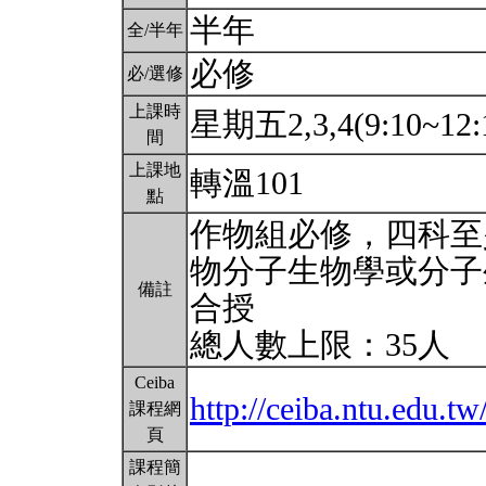
半年
全/半年
必修
必/選修
上課時
星期五2,3,4(9:10~12:
間
上課地
轉溫101
點
作物組必修，四科至
物分子生物學或分子
備註
合授
總人數上限：35人
Ceiba
http://ceiba.ntu.edu
課程網
頁
課程簡