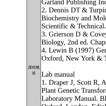
Garland Publishing I
2. Dennis DT & Turpi
Biochemistry and Mol
Scientific & Technical
3. Grierson D & Cove
Biology, 2nd ed. Cha
4. Lewin B (1997) Gen
Oxford, New York & 
課程概
Lab manual
述
1. Draper J, Scott R,
Plant Genetic Transfo
Laboratory Manual. Bla