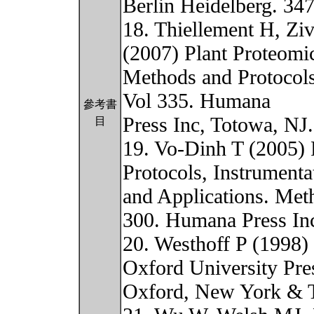
Berlin Heidelberg. 34
18. Thiellement H, Z
(2007) Plant Proteomi
Methods and Protocols
Vol 335. Humana
參考書
Press Inc, Totowa, NJ
目
19. Vo-Dinh T (2005) 
Protocols, Instrumenta
and Applications. Met
300. Humana Press Inc
20. Westhoff P (1998)
Oxford University Pre
Oxford, New York & 