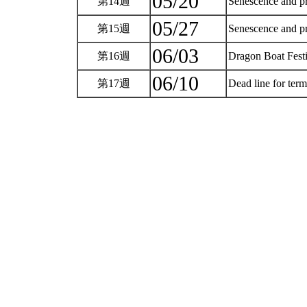
05/20
第14週
Senescence and p
05/27
第15週
Senescence and pr
06/03
第16週
Dragon Boat Fest
06/10
第17週
Dead line for ter