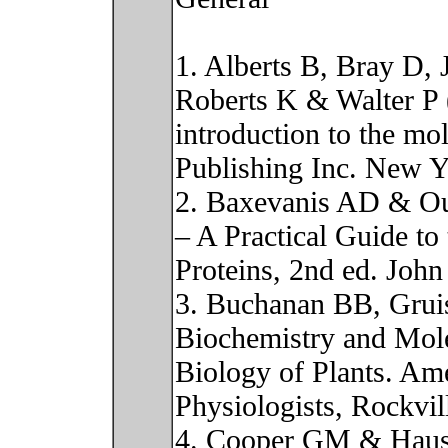
1. Alberts B, Bray D,
Roberts K & Walter P 
introduction to the mol
Publishing Inc. New 
2. Baxevanis AD & Oue
– A Practical Guide to
Proteins, 2nd ed. Joh
3. Buchanan BB, Gru
Biochemistry and Mol
Biology of Plants. Ame
Physiologists, Rockvi
4. Cooper GM & Haus