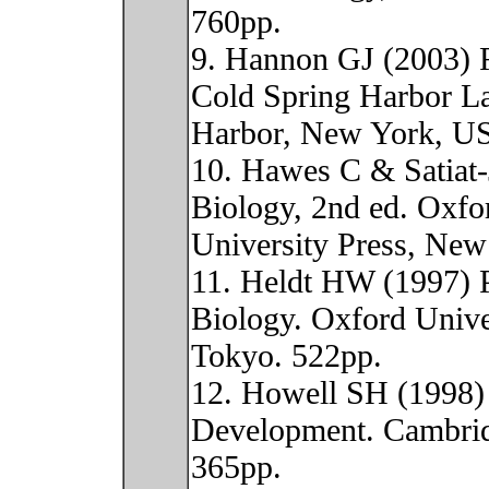
760pp.
9. Hannon GJ (2003) 
Cold Spring Harbor La
Harbor, New York, U
10. Hawes C & Satiat-
Biology, 2nd ed. Oxfo
University Press, New
11. Heldt HW (1997) P
Biology. Oxford Unive
Tokyo. 522pp.
12. Howell SH (1998) 
Development. Cambrid
365pp.