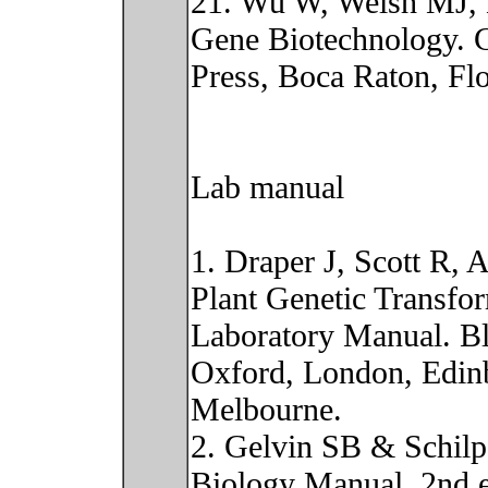
21. Wu W, Welsh MJ,
Gene Biotechnology.
Press, Boca Raton, Flo
Lab manual
1. Draper J, Scott R,
Plant Genetic Transfo
Laboratory Manual. Bla
Oxford, London, Edinb
Melbourne.
2. Gelvin SB & Schilp
Biology Manual, 2nd 