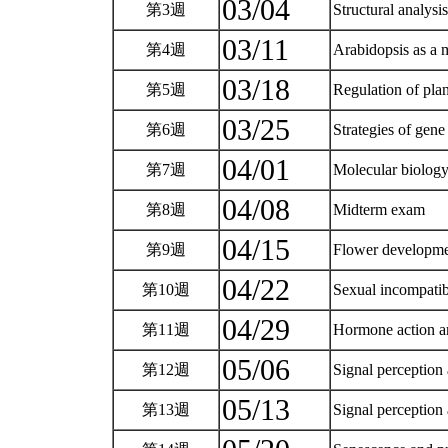
03/04
第3週
Structural analysi
03/11
第4週
Arabidopsis as a 
03/18
第5週
Regulation of pla
03/25
第6週
Strategies of gen
04/01
第7週
Molecular biology
04/08
第8週
Midterm exam
04/15
第9週
Flower developm
04/22
第10週
Sexual incompatib
04/29
第11週
Hormone action a
05/06
第12週
Signal perception 
05/13
第13週
Signal perception 