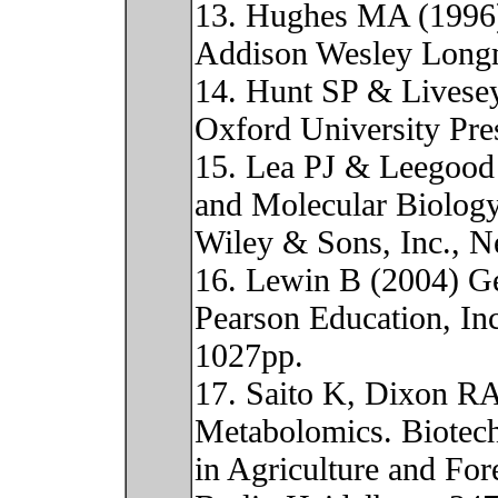
13. Hughes MA (1996)
Addison Wesley Longm
14. Hunt SP & Livese
Oxford University Pre
15. Lea PJ & Leegood
and Molecular Biology
Wiley & Sons, Inc., 
16. Lewin B (2004) Ge
Pearson Education, In
1027pp.
17. Saito K, Dixon RA
Metabolomics. Biotec
in Agriculture and For