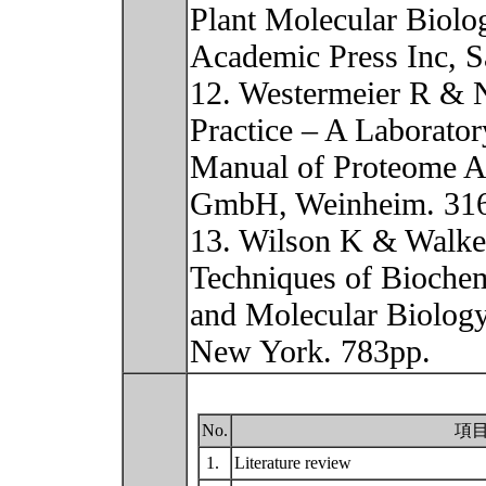
Plant Molecular Biolo
Academic Press Inc, S
12. Westermeier R & N
Practice – A Laborator
Manual of Proteome A
GmbH, Weinheim. 31
13. Wilson K & Walker
Techniques of Biochem
and Molecular Biology
New York. 783pp.
No.
項
1.
Literature review