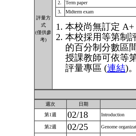
2.
Term paper
3.
Midterm exam
評量方
本校尚無訂定 A+
式
(僅供參
本校採用等第制
考)
的百分制分數區
授課教師可依等
評量專區 (
連結
)
週次
日期
02/18
第1週
Introduction
02/25
第2週
Genome organizat