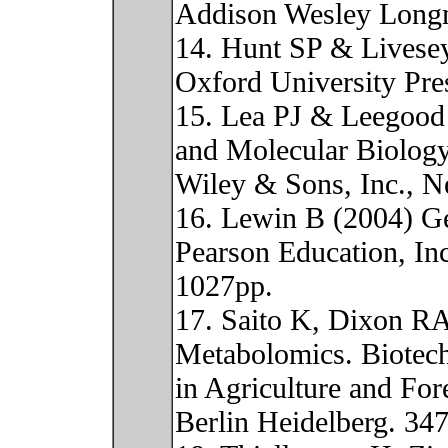
Addison Wesley Longm
14. Hunt SP & Livese
Oxford University Pre
15. Lea PJ & Leegood
and Molecular Biology
Wiley & Sons, Inc., 
16. Lewin B (2004) Ge
Pearson Education, In
1027pp.
17. Saito K, Dixon RA
Metabolomics. Biotec
in Agriculture and For
Berlin Heidelberg. 34