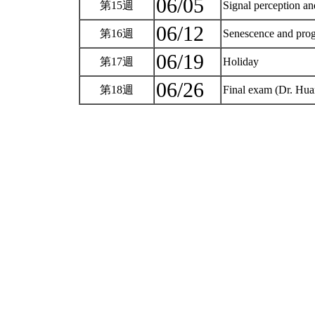
06/05
第15週
Signal perception an
06/12
第16週
Senescence and pro
06/19
第17週
Holiday
06/26
第18週
Final exam (Dr. Hu