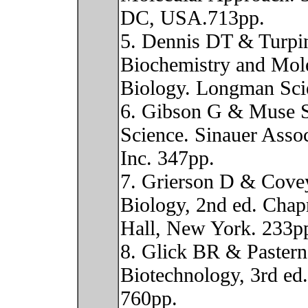
DC, USA.713pp.
5. Dennis DT & Turpi
Biochemistry and Mol
Biology. Longman Scie
6. Gibson G & Muse 
Science. Sinauer Assoc
Inc. 347pp.
7. Grierson D & Cove
Biology, 2nd ed. Cha
Hall, New York. 233p
8. Glick BR & Pastern
Biotechnology, 3rd e
760pp.