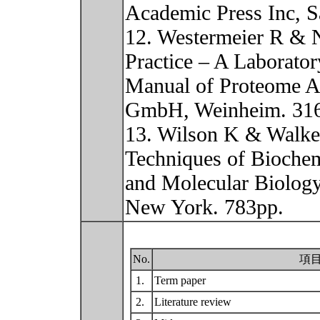
Academic Press Inc, S
12. Westermeier R & N
Practice – A Laborator
Manual of Proteome A
GmbH, Weinheim. 31
13. Wilson K & Walker
Techniques of Biochem
and Molecular Biology
New York. 783pp.
No.
項
1.
Term paper
2.
Literature review