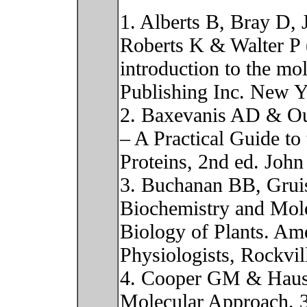
1. Alberts B, Bray D,
Roberts K & Walter P 
introduction to the mol
Publishing Inc. New 
2. Baxevanis AD & Oue
– A Practical Guide to
Proteins, 2nd ed. Joh
3. Buchanan BB, Gru
Biochemistry and Mol
Biology of Plants. Ame
Physiologists, Rockvi
4. Cooper GM & Haus
Molecular Approach. 