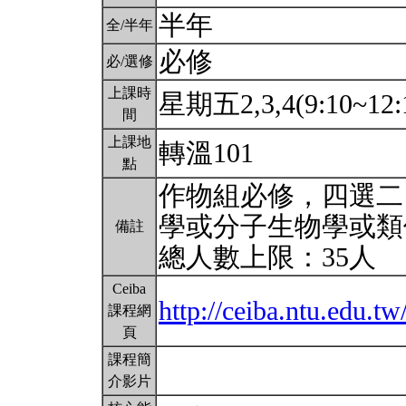
半年
全/半年
必修
必/選修
上課時
星期五2,3,4(9:10~12:
間
上課地
轉溫101
點
作物組必修，四選二
學或分子生物學或類
備註
總人數上限：35人
Ceiba
http://ceiba.ntu.edu
課程網
頁
課程簡
介影片