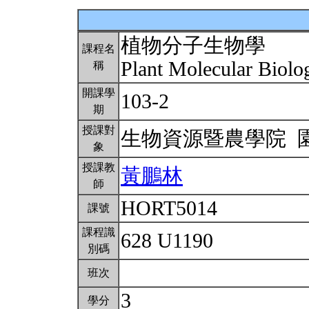
植物分子生物學
課程名
Plant Molecular Biol
稱
開課學
103-2
期
授課對
生物資源暨農學院 
象
授課教
黃鵬林
師
HORT5014
課號
課程識
628 U1190
別碼
班次
3
學分