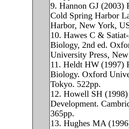
9. Hannon GJ (2003) 
Cold Spring Harbor La
Harbor, New York, U
10. Hawes C & Satiat-
Biology, 2nd ed. Oxfo
University Press, New
11. Heldt HW (1997) P
Biology. Oxford Unive
Tokyo. 522pp.
12. Howell SH (1998) 
Development. Cambrid
365pp.
13. Hughes MA (1996)