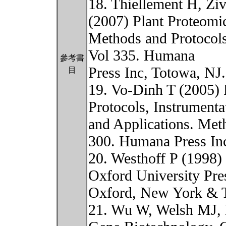
18. Thiellement H, Z
(2007) Plant Proteomi
Methods and Protocols
Vol 335. Humana
參考書
Press Inc, Totowa, NJ
目
19. Vo-Dinh T (2005) 
Protocols, Instrumenta
and Applications. Met
300. Humana Press Inc
20. Westhoff P (1998)
Oxford University Pre
Oxford, New York & 
21. Wu W, Welsh MJ,