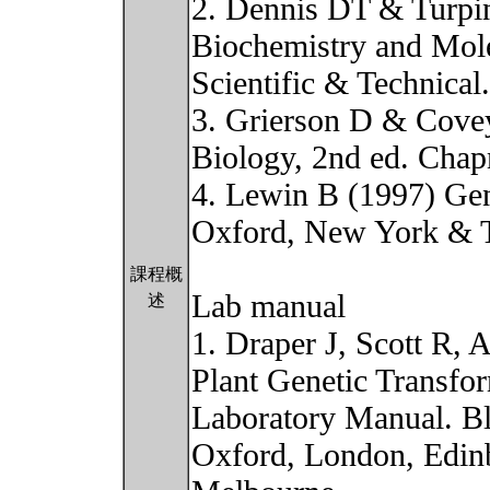
2. Dennis DT & Turpi
Biochemistry and Mol
Scientific & Technical
3. Grierson D & Cove
Biology, 2nd ed. Cha
4. Lewin B (1997) Gen
Oxford, New York & 
課程概
Lab manual
述
1. Draper J, Scott R,
Plant Genetic Transfo
Laboratory Manual. Bla
Oxford, London, Edinb