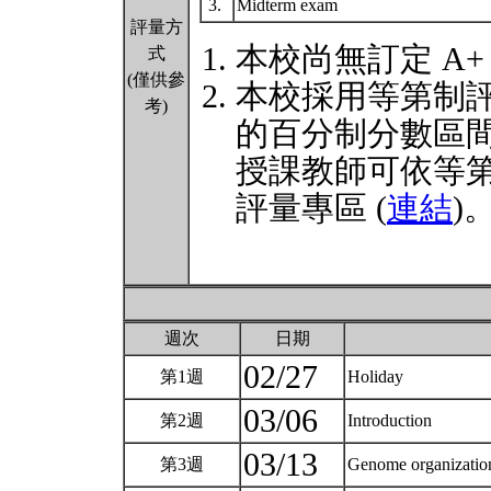
3.
Midterm exam
評量方
本校尚無訂定 A+
式
(僅供參
本校採用等第制
考)
的百分制分數區
授課教師可依等
評量專區 (
連結
)
週次
日期
02/27
第1週
Holiday
03/06
第2週
Introduction
03/13
第3週
Genome organization