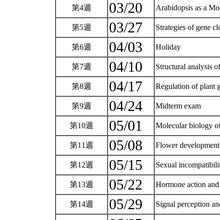
03/20
第4週
Arabidopsis as a Mo
03/27
第5週
Strategies of gene c
04/03
第6週
Holiday
04/10
第7週
Structural analysis 
04/17
第8週
Regulation of plant
04/24
第9週
Midterm exam
05/01
第10週
Molecular biology of
05/08
第11週
Flower development
05/15
第12週
Sexual incompatibil
05/22
第13週
Hormone action and 
05/29
第14週
Signal perception an