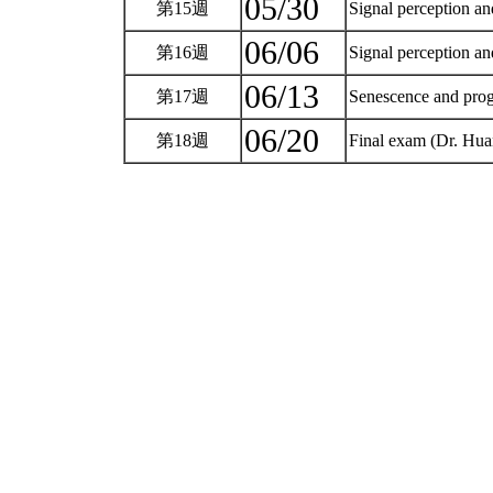
05/30
第15週
Signal perception an
06/06
第16週
Signal perception an
06/13
第17週
Senescence and pro
06/20
第18週
Final exam (Dr. Hu