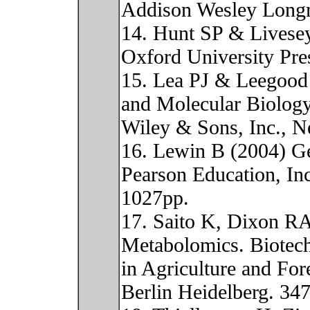
Addison Wesley Longm
14. Hunt SP & Livese
Oxford University Pre
15. Lea PJ & Leegood
and Molecular Biology
Wiley & Sons, Inc., 
16. Lewin B (2004) Ge
Pearson Education, In
1027pp.
17. Saito K, Dixon RA
Metabolomics. Biotec
in Agriculture and For
Berlin Heidelberg. 34