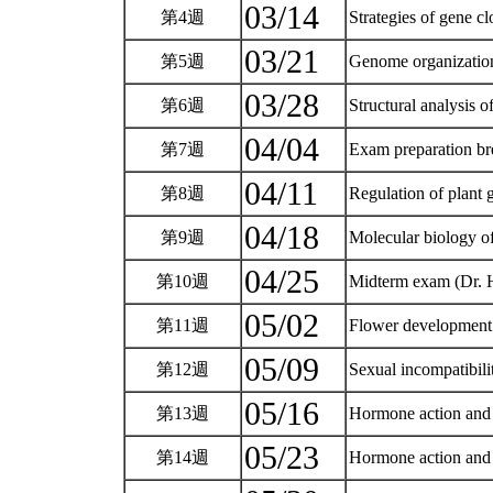
03/14
第4週
Strategies of gene c
03/21
第5週
Genome organization
03/28
第6週
Structural analysis 
04/04
第7週
Exam preparation b
04/11
第8週
Regulation of plant 
04/18
第9週
Molecular biology of
04/25
第10週
Midterm exam (Dr.
05/02
第11週
Flower development
05/09
第12週
Sexual incompatibil
05/16
第13週
Hormone action and 
05/23
第14週
Hormone action and 