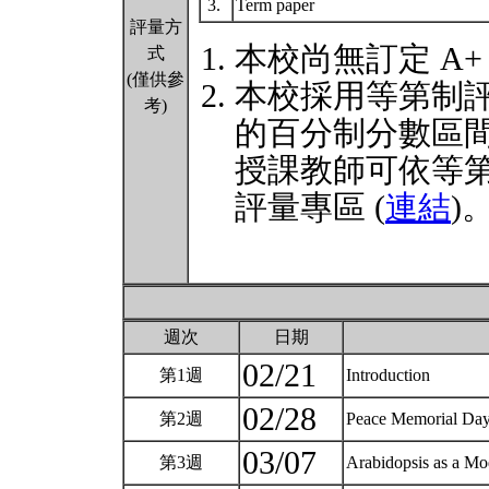
3.
Term paper
評量方
本校尚無訂定 A+
式
(僅供參
本校採用等第制
考)
的百分制分數區
授課教師可依等
評量專區 (
連結
)
週次
日期
02/21
第1週
Introduction
02/28
第2週
Peace Memorial Da
03/07
第3週
Arabidopsis as a Mo