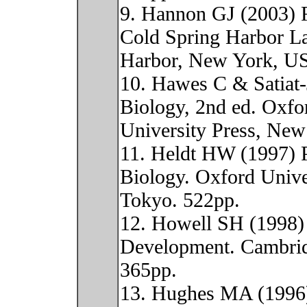
9. Hannon GJ (2003) 
Cold Spring Harbor La
Harbor, New York, U
10. Hawes C & Satiat-
Biology, 2nd ed. Oxfo
University Press, New
11. Heldt HW (1997) P
Biology. Oxford Unive
Tokyo. 522pp.
12. Howell SH (1998) 
Development. Cambrid
365pp.
13. Hughes MA (1996)