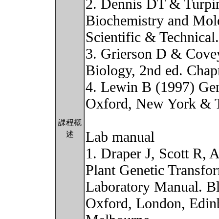
2. Dennis DT & Turpi
Biochemistry and Mol
Scientific & Technical
3. Grierson D & Cove
Biology, 2nd ed. Cha
4. Lewin B (1997) Gen
Oxford, New York & 
課程概
Lab manual
述
1. Draper J, Scott R,
Plant Genetic Transfo
Laboratory Manual. Bla
Oxford, London, Edinb