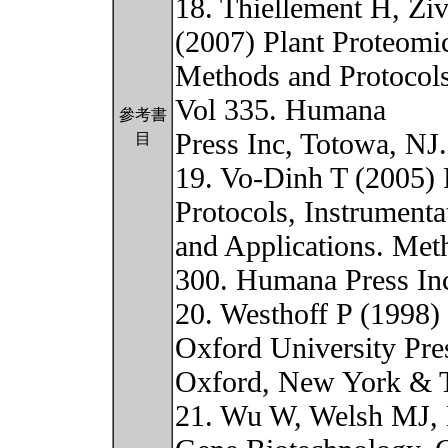
18. Thiellement H, Z
(2007) Plant Proteomi
Methods and Protocols
Vol 335. Humana
參考書
Press Inc, Totowa, NJ
目
19. Vo-Dinh T (2005) 
Protocols, Instrumenta
and Applications. Met
300. Humana Press Inc
20. Westhoff P (1998)
Oxford University Pre
Oxford, New York & 
21. Wu W, Welsh MJ,