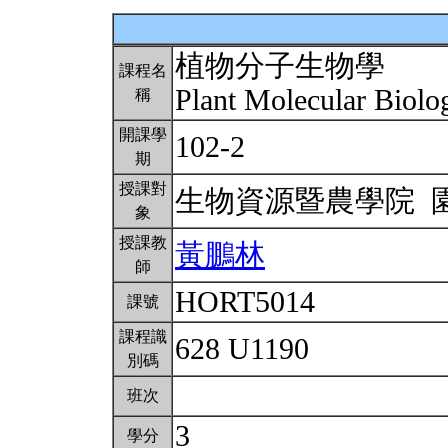
植物分子生物學
課程名
Plant Molecular Biol
稱
開課學
102-2
期
授課對
生物資源暨農學院 
象
授課教
黃鵬林
師
HORT5014
課號
課程識
628 U1190
別碼
班次
3
學分