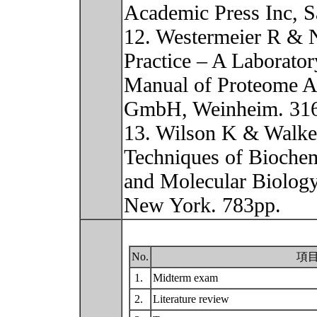
Academic Press Inc, S
12. Westermeier R & N
Practice – A Laborator
Manual of Proteome A
GmbH, Weinheim. 31
13. Wilson K & Walker
Techniques of Biochem
and Molecular Biology
New York. 783pp.
No.
項
1.
Midterm exam
2.
Literature review