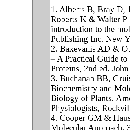
1. Alberts B, Bray D,
Roberts K & Walter P 
introduction to the mol
Publishing Inc. New 
2. Baxevanis AD & Oue
– A Practical Guide to
Proteins, 2nd ed. Joh
3. Buchanan BB, Gru
Biochemistry and Mol
Biology of Plants. Ame
Physiologists, Rockvi
4. Cooper GM & Haus
Molecular Approach. 