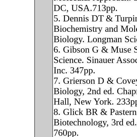
DC, USA.713pp.
5. Dennis DT & Turpi
Biochemistry and Mol
Biology. Longman Scie
6. Gibson G & Muse 
Science. Sinauer Assoc
Inc. 347pp.
7. Grierson D & Cove
Biology, 2nd ed. Cha
Hall, New York. 233p
8. Glick BR & Pastern
Biotechnology, 3rd e
760pp.