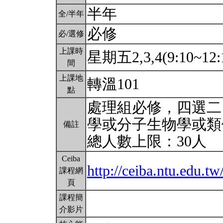
半年
全/半年
必修
必/選修
上課時
星期五2,3,4(9:10~12:
間
上課地
轉溫101
點
處理組必修，四選二
學或分子生物學或類
備註
總人數上限：30人
Ceiba
http://ceiba.ntu.edu
課程網
頁
課程簡
介影片