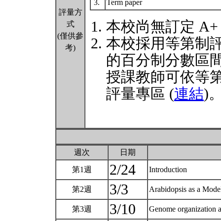
3.
Term paper
評量方
本校尚無訂定 A+
式
(僅供參
本校採用等第制
考)
的百分制分數區
授課教師可依等
評量專區 (
連結
)
週次
日期
2/24
第1週
Introduction
3/3
第2週
Arabidopsis as a Mode
3/10
第3週
Genome organization an