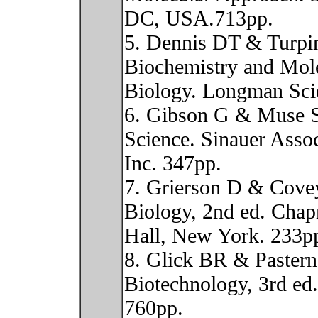
DC, USA.713pp.
5. Dennis DT & Turpi
Biochemistry and Mol
Biology. Longman Scie
6. Gibson G & Muse 
Science. Sinauer Assoc
Inc. 347pp.
7. Grierson D & Cove
Biology, 2nd ed. Cha
Hall, New York. 233p
8. Glick BR & Pastern
Biotechnology, 3rd e
760pp.