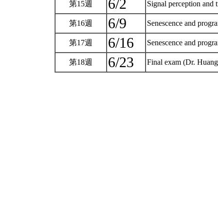
6/2
第15週
Signal perception and 
6/9
第16週
Senescence and progra
6/16
第17週
Senescence and progra
6/23
第18週
Final exam (Dr. Huan