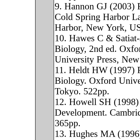
9. Hannon GJ (2003) 
Cold Spring Harbor La
Harbor, New York, U
10. Hawes C & Satiat-
Biology, 2nd ed. Oxfo
University Press, New
11. Heldt HW (1997) P
Biology. Oxford Unive
Tokyo. 522pp.
12. Howell SH (1998) 
Development. Cambrid
365pp.
13. Hughes MA (1996)