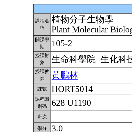
植物分子生物學
課程名
Plant Molecular Biol
稱
開課學
105-2
期
授課對
生命科學院 生化科
象
授課教
黃鵬林
師
HORT5014
課號
課程識
628 U1190
別碼
班次
3.0
學分