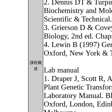
2. Dennis DT & Turpi
Biochemistry and Mol
Scientific & Technical
3. Grierson D & Cove
Biology, 2nd ed. Cha
4. Lewin B (1997) Gen
Oxford, New York & 
課程概
Lab manual
述
1. Draper J, Scott R,
Plant Genetic Transfo
Laboratory Manual. Bla
Oxford, London, Edinb