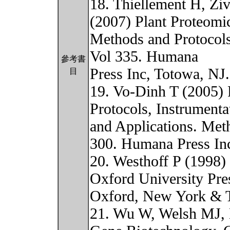
18. Thiellement H, Z
(2007) Plant Proteomi
Methods and Protocols
Vol 335. Humana
參考書
Press Inc, Totowa, NJ
目
19. Vo-Dinh T (2005) 
Protocols, Instrumenta
and Applications. Met
300. Humana Press Inc
20. Westhoff P (1998)
Oxford University Pre
Oxford, New York & 
21. Wu W, Welsh MJ,