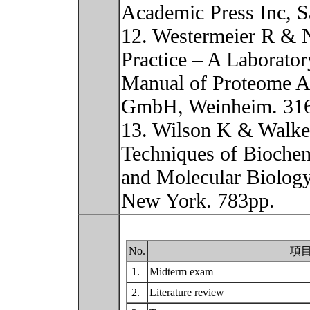
Academic Press Inc, S
12. Westermeier R & N
Practice – A Laborator
Manual of Proteome A
GmbH, Weinheim. 31
13. Wilson K & Walker
Techniques of Biochem
and Molecular Biology
New York. 783pp.
No.
項
1.
Midterm exam
2.
Literature review