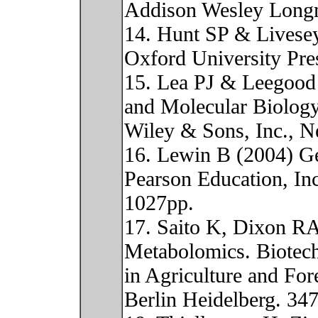
Addison Wesley Longm
14. Hunt SP & Livese
Oxford University Pre
15. Lea PJ & Leegood
and Molecular Biology
Wiley & Sons, Inc., 
16. Lewin B (2004) Ge
Pearson Education, In
1027pp.
17. Saito K, Dixon RA
Metabolomics. Biotec
in Agriculture and For
Berlin Heidelberg. 34