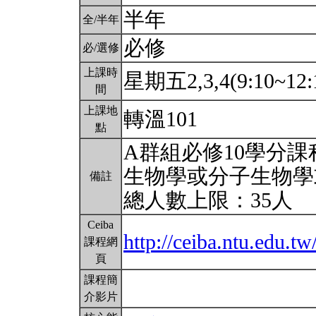
半年
全/半年
必修
必/選修
上課時
星期五2,3,4(9:10~12:
間
上課地
轉溫101
點
A群組必修10學分
生物學或分子生物學
備註
總人數上限：35人
Ceiba
http://ceiba.ntu.edu
課程網
頁
課程簡
介影片