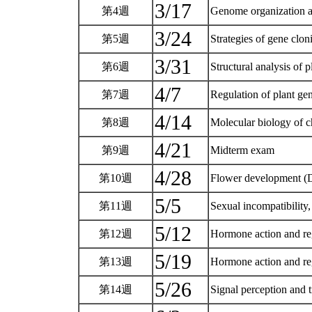
3/17
第4週
Genome organization an
3/24
第5週
Strategies of gene clo
3/31
第6週
Structural analysis of 
4/7
第7週
Regulation of plant ge
4/14
第8週
Molecular biology of c
4/21
第9週
Midterm exam
4/28
第10週
Flower development (
5/5
第11週
Sexual incompatibility
5/12
第12週
Hormone action and re
5/19
第13週
Hormone action and reg
5/26
第14週
Signal perception and 