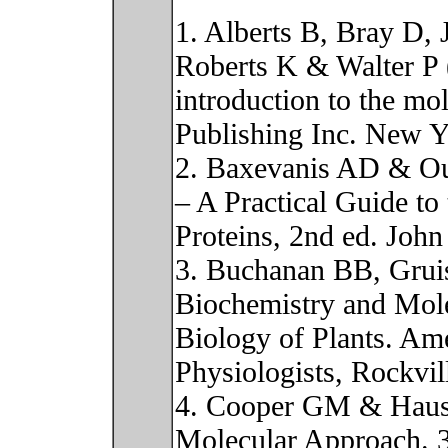
1. Alberts B, Bray D,
Roberts K & Walter P 
introduction to the mol
Publishing Inc. New 
2. Baxevanis AD & Oue
– A Practical Guide to
Proteins, 2nd ed. Joh
3. Buchanan BB, Gru
Biochemistry and Mol
Biology of Plants. Ame
Physiologists, Rockvi
4. Cooper GM & Haus
Molecular Approach. 