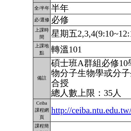
半年
全/半年
必修
必/選修
上課時
星期五2,3,4(9:10~12:
間
上課地
轉溫101
點
碩士班A群組必修1
物分子生物學或分子
備註
合授
總人數上限：35人
Ceiba
http://ceiba.ntu.edu
課程網
頁
課程簡