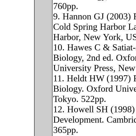
760pp.
9. Hannon GJ (2003) 
Cold Spring Harbor La
Harbor, New York, U
10. Hawes C & Satiat-
Biology, 2nd ed. Oxfo
University Press, New
11. Heldt HW (1997) P
Biology. Oxford Unive
Tokyo. 522pp.
12. Howell SH (1998) 
Development. Cambrid
365pp.