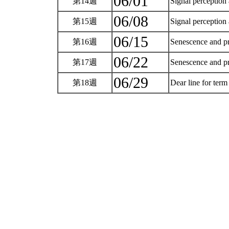
06/01
第14週
Signal perception 
06/08
第15週
Signal perception 
06/15
第16週
Senescence and p
06/22
第17週
Senescence and pr
06/29
第18週
Dear line for ter