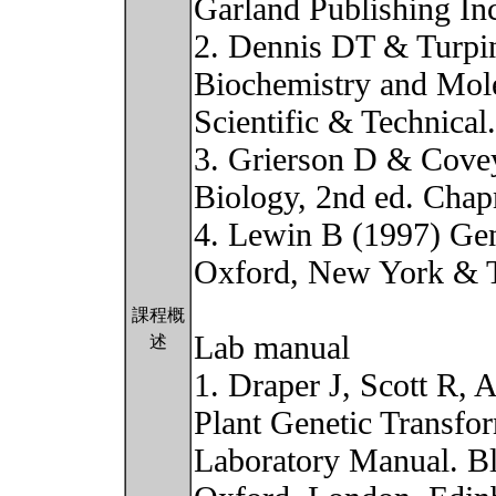
Garland Publishing I
2. Dennis DT & Turpi
Biochemistry and Mol
Scientific & Technical
3. Grierson D & Cove
Biology, 2nd ed. Cha
4. Lewin B (1997) Gen
Oxford, New York & 
課程概
Lab manual
述
1. Draper J, Scott R,
Plant Genetic Transfo
Laboratory Manual. Bla