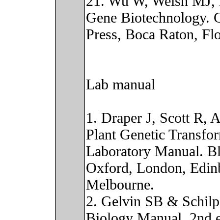
21. Wu W, Welsh MJ,
Gene Biotechnology.
Press, Boca Raton, Flo
Lab manual
1. Draper J, Scott R,
Plant Genetic Transfo
Laboratory Manual. Bla
Oxford, London, Edinb
Melbourne.
2. Gelvin SB & Schilp
Biology Manual, 2nd 