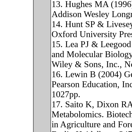
13. Hughes MA (1996)
Addison Wesley Longm
14. Hunt SP & Livese
Oxford University Pre
15. Lea PJ & Leegood
and Molecular Biology
Wiley & Sons, Inc., 
16. Lewin B (2004) Ge
Pearson Education, In
1027pp.
17. Saito K, Dixon RA
Metabolomics. Biotec
in Agriculture and For