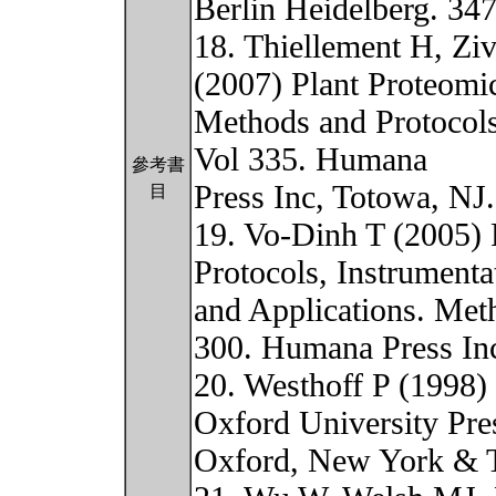
Berlin Heidelberg. 34
18. Thiellement H, Z
(2007) Plant Proteomi
Methods and Protocols
Vol 335. Humana
參考書
Press Inc, Totowa, NJ
目
19. Vo-Dinh T (2005) 
Protocols, Instrumenta
and Applications. Met
300. Humana Press Inc
20. Westhoff P (1998)
Oxford University Pre
Oxford, New York & 