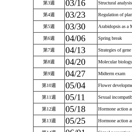
03/16
第3週
Structural analysi
03/23
第4週
Regulation of pla
03/30
第5週
Arabidopsis as a 
04/06
第6週
Spring break
04/13
第7週
Strategies of gen
04/20
第8週
Molecular biology
04/27
第9週
Midterm exam
05/04
第10週
Flower developm
05/11
第11週
Sexual incompatib
05/18
第12週
Hormone action an
05/25
第13週
Hormone action an