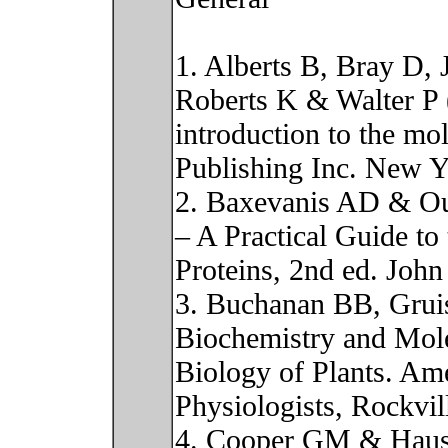
1. Alberts B, Bray D,
Roberts K & Walter P 
introduction to the mol
Publishing Inc. New 
2. Baxevanis AD & Oue
– A Practical Guide to
Proteins, 2nd ed. Joh
3. Buchanan BB, Gru
Biochemistry and Mol
Biology of Plants. Ame
Physiologists, Rockvi
4. Cooper GM & Haus