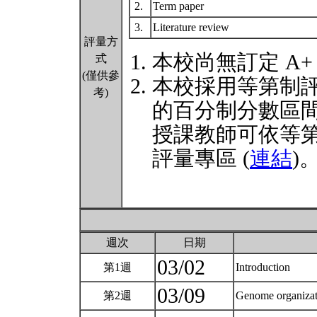
2.
Term paper
3.
Literature review
評量方
本校尚無訂定 A+
式
(僅供參
本校採用等第制
考)
的百分制分數區
授課教師可依等
評量專區 (
連結
)
週次
日期
03/02
第1週
Introduction
03/09
第2週
Genome organizat