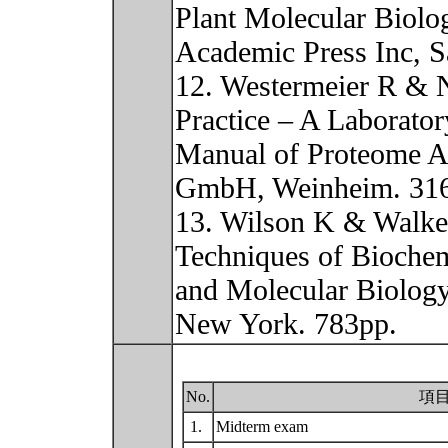
Plant Molecular Biolo
Academic Press Inc, S
12. Westermeier R & N
Practice – A Laborator
Manual of Proteome A
GmbH, Weinheim. 31
13. Wilson K & Walker
Techniques of Biochem
and Molecular Biology
New York. 783pp.
No.
項
1.
Midterm exam