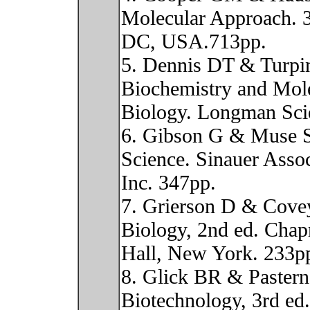
Molecular Approach. 
DC, USA.713pp.
5. Dennis DT & Turpi
Biochemistry and Mol
Biology. Longman Scie
6. Gibson G & Muse 
Science. Sinauer Assoc
Inc. 347pp.
7. Grierson D & Cove
Biology, 2nd ed. Cha
Hall, New York. 233p
8. Glick BR & Pastern
Biotechnology, 3rd e