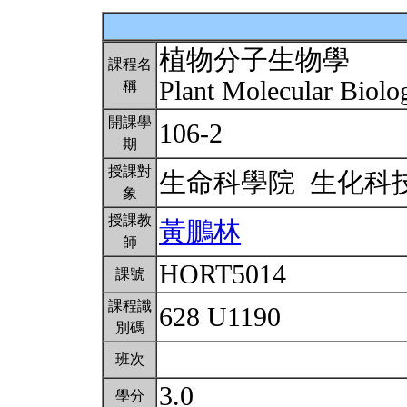
植物分子生物學
課程名
Plant Molecular Biol
稱
開課學
106-2
期
授課對
生命科學院 生化科
象
授課教
黃鵬林
師
HORT5014
課號
課程識
628 U1190
別碼
班次
3.0
學分