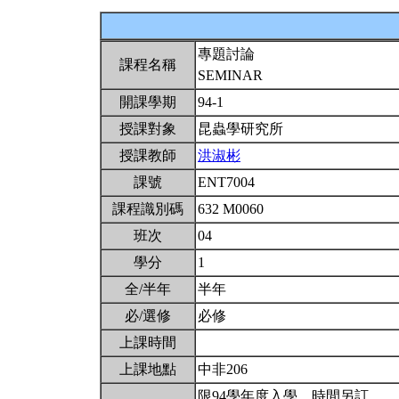
專題討論
課程名稱
SEMINAR
開課學期
94-1
授課對象
昆蟲學研究所
授課教師
洪淑彬
課號
ENT7004
課程識別碼
632 M0060
班次
04
學分
1
全/半年
半年
必/選修
必修
上課時間
上課地點
中非206
限94學年度入學。時間另訂