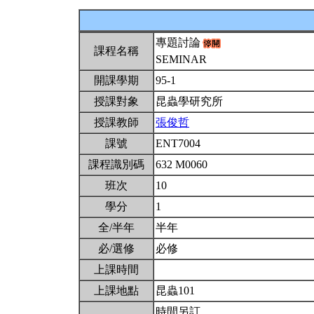
專題討論
課程名稱
SEMINAR
開課學期
95-1
授課對象
昆蟲學研究所
授課教師
張俊哲
課號
ENT7004
課程識別碼
632 M0060
班次
10
學分
1
全/半年
半年
必/選修
必修
上課時間
上課地點
昆蟲101
時間另訂