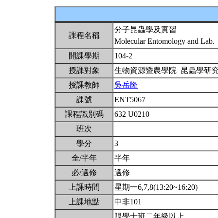
分子昆蟲學及實習
課程名稱
Molecular Entomology and Lab.
開課學期
104-2
授課對象
生物資源暨農學院 昆蟲學研
授課教師
吳岳隆
課號
ENT5067
課程識別碼
632 U0210
班次
學分
3
全/半年
半年
必/選修
選修
上課時間
星期一6,7,8(13:20~16:20)
上課地點
中非101
限學士班二年級以上