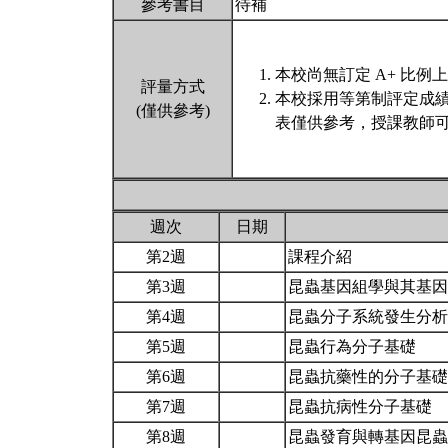
參考書目
待補
本校尚無訂定 A+ 比例
評量方式
本校採用等第制評定成
(僅供參考)
表僅供參考，授課教師可
週次
日期
第2週
課程介紹
第3週
昆蟲基因組學與其基
第4週
昆蟲分子系統發生分
第5週
昆蟲行為分子基礎
第6週
昆蟲抗藥性的分子基
第7週
昆蟲抗病性分子基礎
第8週
昆蟲發育與轉基因昆