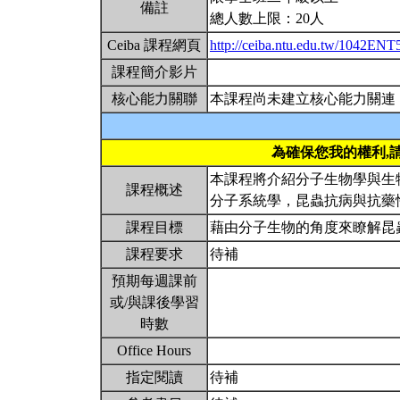
備註
總人數上限：20人
Ceiba 課程網頁
http://ceiba.ntu.edu.tw/1042EN
課程簡介影片
核心能力關聯
本課程尚未建立核心能力關連
為確保您我的權利,
本課程將介紹分子生物學與生
課程概述
分子系統學，昆蟲抗病與抗藥
課程目標
藉由分子生物的角度來瞭解昆
課程要求
待補
預期每週課前
或/與課後學習
時數
Office Hours
指定閱讀
待補