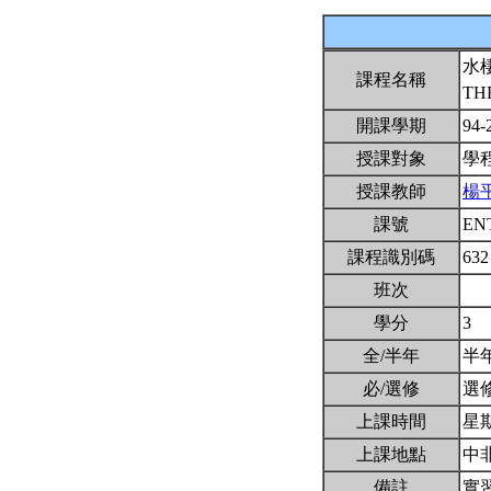
水
課程名稱
TH
開課學期
94-
授課對象
學
授課教師
楊
課號
EN
課程識別碼
632
班次
學分
3
全/半年
半
必/選修
選
上課時間
星期四
上課地點
中非
備註
實