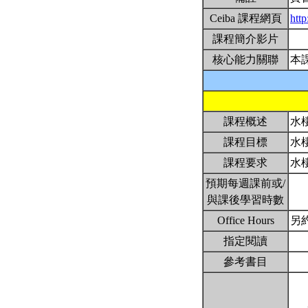
Ceiba 課程網頁
http
課程簡介影片
核心能力關聯
本
課程概述
水
課程目標
水
課程要求
水
預期每週課前或/
與課後學習時數
Office Hours
另
指定閱讀
參考書目