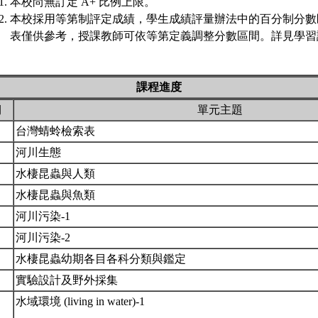
本校尚無訂定 A+ 比例上限。
本校採用等第制評定成績，學生成績評量辦法中的百分制分數
表僅供參考，授課教師可依等第定義調整分數區間。詳見學習評
課程進度
期
單元主題
台灣蜻蛉檢索表
河川生態
水棲昆蟲與人類
水棲昆蟲與魚類
河川污染-1
河川污染-2
水棲昆蟲幼期各目各科分類與鑑定
實驗設計及野外採集
水域環境 (living in water)-1