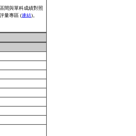
區間與單科成績對照
量專區 (
連結
)。