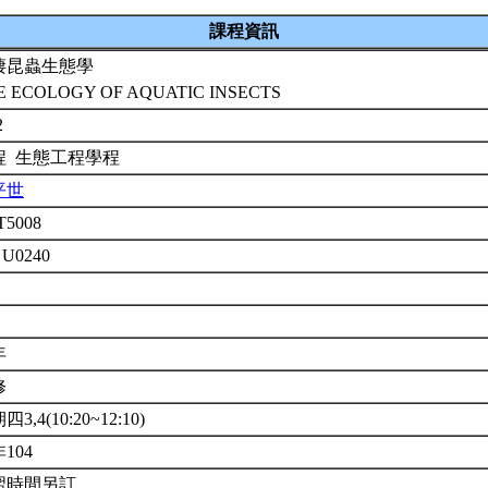
課程資訊
棲昆蟲生態學
E ECOLOGY OF AQUATIC INSECTS
2
程 生態工程學程
平世
T5008
 U0240
年
修
3,4(10:20~12:10)
104
習時間另訂