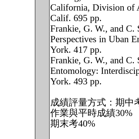
California, Division of 
Calif. 695 pp.
Frankie, G. W., and C. 
Perspectives in Uban 
York. 417 pp.
Frankie, G. W., and C. 
Entomology: Interdiscip
York. 493 pp.
成績評量方式：期中考
作業與平時成績30%
期末考40%