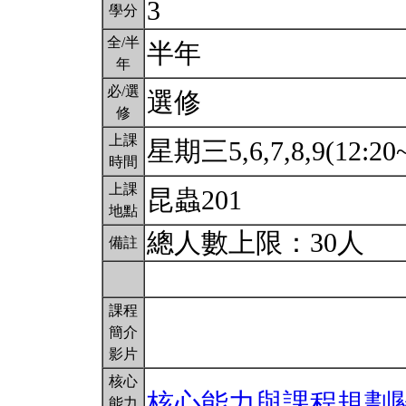
3
學分
全/半
半年
年
必/選
選修
修
上課
星期三5,6,7,8,9(12:20
時間
上課
昆蟲201
地點
總人數上限：30人
備註
課程
簡介
影片
核心
核心能力與課程規劃
能力