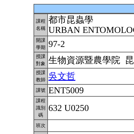
都市昆蟲學
課程
URBAN ENTOMOL
名稱
開課
97-2
學期
授課
生物資源暨農學院 
對象
授課
吳文哲
教師
ENT5009
課號
課程
632 U0250
識別
碼
班次