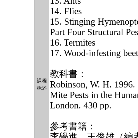
13. Ants
14. Flies
15. Stinging Hymenopt
Part Four Structural Pes
16. Termites
17. Wood-infesting beet
教科書：
課程
Robinson, W. H. 1996.
概述
Mite Pests in the Hum
London. 430 pp.
參考書籍：
李學進、王俊雄（編者