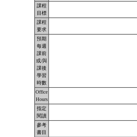
課程
目標
課程
要求
預期
每週
課前
或/與
課後
學習
時數
Office
Hours
指定
閱讀
參考
書目