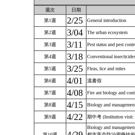
週次
日期
2/25
第1週
General introduction
3/04
第2週
The urban ecosystem
3/11
第3週
Pest status and pest cont
3/18
第4週
Conventional insecticid
3/25
第5週
Fleas, lice and mites
4/01
第6週
溫書假
4/08
第7週
Fire ant biology and con
4/15
第8週
Biology and managemen
4/22
第9週
期中考 (Institution visit: 
Biology and management o
4/29
第10週
都市害蟲防治用藥技術與策