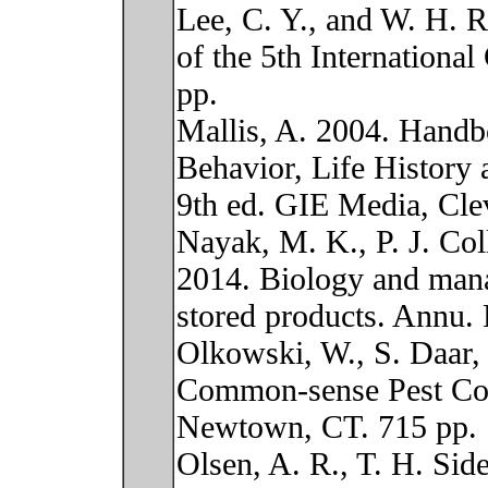
Lee, C. Y., and W. H. 
of the 5th Internationa
pp.
Mallis, A. 2004. Handb
Behavior, Life History 
9th ed. GIE Media, Cle
Nayak, M. K., P. J. Coll
2014. Biology and mana
stored products. Annu.
Olkowski, W., S. Daar,
Common-sense Pest Con
Newtown, CT. 715 pp.
Olsen, A. R., T. H. Sid