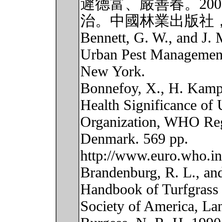
遲德富、嚴善春。20
治。中國林業出版社，
Bennett, G. W., and J.
Urban Pest Management
New York.
Bonnefoy, X., H. Kamp
Health Significance of
Organization, WHO Regi
Denmark. 569 pp.
http://www.euro.who.i
Brandenburg, R. L., and
Handbook of Turfgrass 
Society of America, L