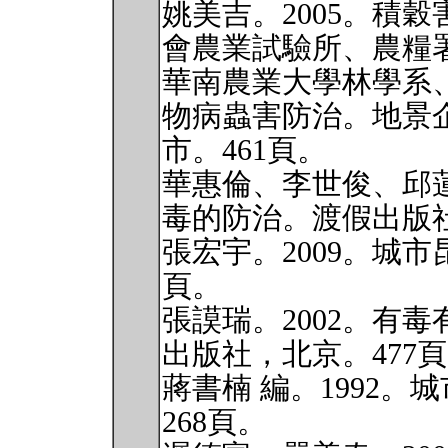
姚美吉。2005。積
會農業試驗所、農糧署
華南農業大學林學系、
物病蟲害防治。地景
市。461頁。
華惠倫、李世俊、邱蓮
毒的防治。渡假出版社
張宏宇。2009。城市
頁。
張謨瑞。2002。有
出版社，北京。477
蔣書楠 編。1992
268頁。