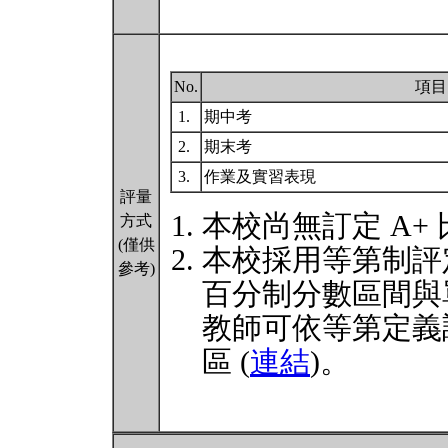
No.
項目
1.
期中考
2.
期末考
3.
作業及實習表現
評量
本校尚無訂定 A+
方式
(僅供
本校採用等第制評
參考)
百分制分數區間與
教師可依等第定義
區 (
連結
)。