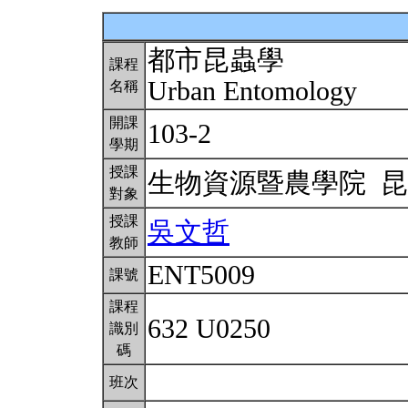
都市昆蟲學
課程
Urban Entomology
名稱
開課
103-2
學期
授課
生物資源暨農學院 
對象
授課
吳文哲
教師
ENT5009
課號
課程
632 U0250
識別
碼
班次