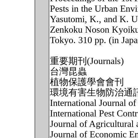
Pests in the Urban Env
Yasutomi, K., and K. U
Zenkoku Noson Kyoiku 
Tokyo. 310 pp. (in Japa
重要期刊(Journals)
台灣昆蟲
植物保護學會會刊
環境有害生物防治通
International Journal 
International Pest Contr
Journal of Agricultura
Journal of Economic E