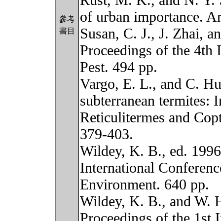
Rust, M. K., and N. Y. 
of urban importance. A
參考
Susan, C. J., J. Zhai, 
書目
Proceedings of the 4th 
Pest. 494 pp.
Vargo, E. L., and C. Hu
subterranean termites: 
Reticulitermes and Cop
379-403.
Wildey, K. B., ed. 1996
International Conferenc
Environment. 640 pp.
Wildey, K. B., and W. 
Proceedings of the 1st 