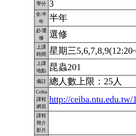
3
學分
全/半
半年
年
必/選
選修
修
上課
星期三5,6,7,8,9(12:20
時間
上課
昆蟲201
地點
總人數上限：25人
備註
Ceiba
http://ceiba.ntu.edu.t
課程
網頁
課程
簡介
影片