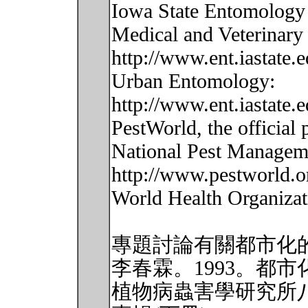
Iowa State Entomology 
Medical and Veterinary
http://www.ent.iastate.e
Urban Entomology:
http://www.ent.iastate.e
PestWorld, the official 
National Pest Manageme
http://www.pestworld.o
World Health Organizat
專題討論有關都市化的
李春霖。1993。都
植物病蟲害學研究所