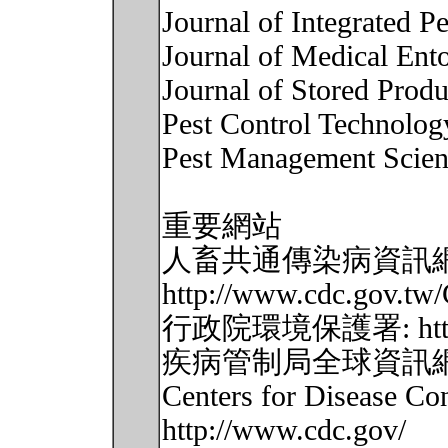
Journal of Integrated 
Journal of Medical En
Journal of Stored Prod
Pest Control Technolog
Pest Management Scien
重要網站
人畜共通傳染病資訊網
http://www.cdc.gov.tw/
行政院環境保護署: http://
疾病管制局全球資訊網: http
Centers for Disease Con
http://www.cdc.gov/