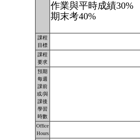
作業與平時成績30%
期末考40%
課程
目標
課程
要求
預期
每週
課前
或/與
課後
學習
時數
Office
Hours