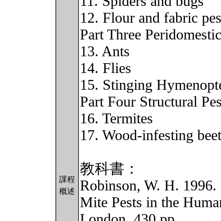
11. Spiders and bugs
12. Flour and fabric pes
Part Three Peridomestic
13. Ants
14. Flies
15. Stinging Hymenopt
Part Four Structural Pes
16. Termites
17. Wood-infesting beet
教科書：
課程
Robinson, W. H. 1996.
概述
Mite Pests in the Hum
London. 430 pp.