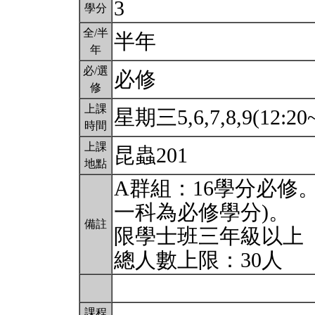
3
學分
全/半
半年
年
必/選
必修
修
上課
星期三5,6,7,8,9(12:20
時間
上課
昆蟲201
地點
A群組：16學分必修
一科為必修學分)。
備註
限學士班三年級以上
總人數上限：30人
課程