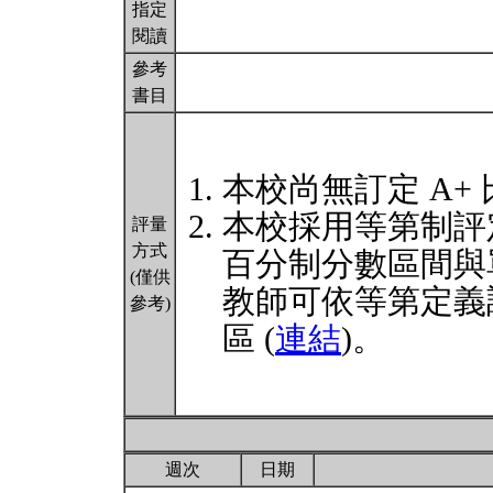
指定
閱讀
參考
書目
本校尚無訂定 A+
本校採用等第制評
評量
方式
百分制分數區間與
(僅供
教師可依等第定義
參考)
區 (
連結
)。
週次
日期