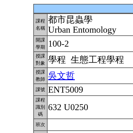
都市昆蟲學
課程
Urban Entomology
名稱
開課
100-2
學期
授課
學程 生態工程學程
對象
授課
吳文哲
教師
ENT5009
課號
課程
632 U0250
識別
碼
班次