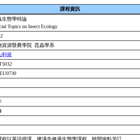
課程資訊
蟲生態學特論
cial Topics on Insect Ecology
-2
物資源暨農學院 昆蟲學系
山利規
T5032
2EU0730
年
修
課程以英語授課。建議先修過生態學課程。時間地點另訂。