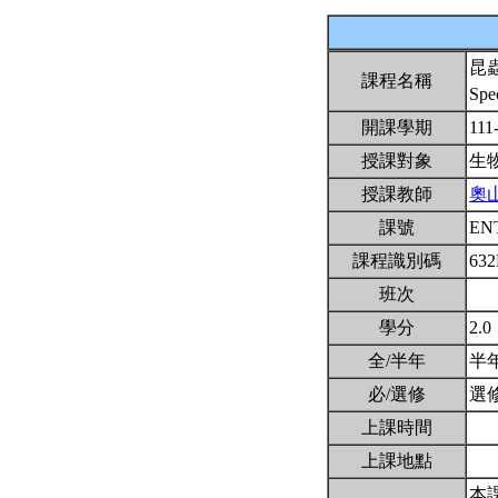
昆
課程名稱
Spe
開課學期
111
授課對象
生
授課教師
奧
課號
EN
課程識別碼
63
班次
學分
2.0
全/半年
半
必/選修
選
上課時間
上課地點
本