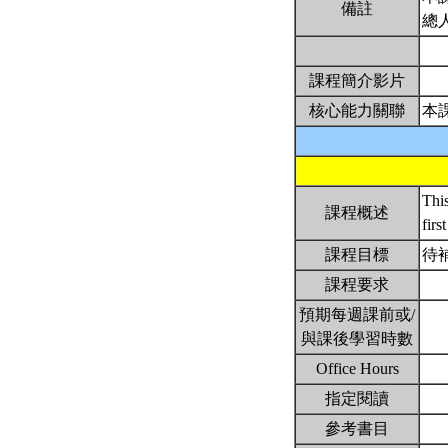
備註
總
課程簡介影片
核心能力關聯
本
Thi
課程概述
firs
課程目標
待
課程要求
預期每週課前或/
與課後學習時數
Office Hours
指定閱讀
參考書目