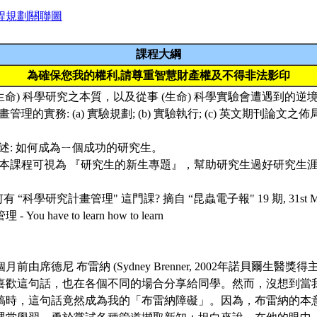
程規劃關聯圖
課程大綱
為確保您我的權利,請尊重智慧財產權及不得非法影印
述 (生命) 科學研究之本質，以及從事 (生命) 科學實驗會遭遇到的
計畫管理的實務: (a) 實驗規劃; (b) 實驗執行; (c) 英文期刊論
例講述: 如何成為ㄧ個成功的研究生。
之，本課程可視為 『研究生的新生專題』，幫助研究生過好研究生
有 “科學研究計畫管理" 這門課? 摘自 “昆蟲電子報" 19 期, 31st May
ou have to learn how to learn
前由席德尼 布雷納 (Sydney Brenner, 2002年諾貝爾生醫獎
喜歡這句話，也在各個不同的場合分享給同學。然而，沒想到當
稿時，這句話竟然成為我的「布雷納障礙」。因為，布雷納的本