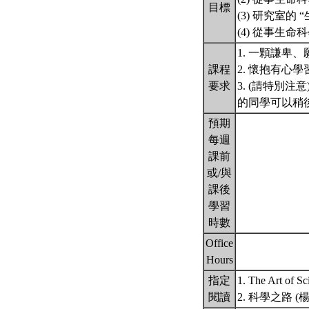
目標
(3) 研究室的
(4) 從事生
1. 一顆謙卑
課程
2. 懷抱有心
要求
3. (請特別
的同學可以稍
預期
每週
課前
或/與
課後
學習
時數
Office
Hours
指定
1. The Art of S
閱讀
2. 科學之路 (