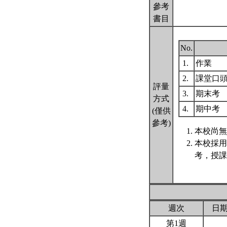
參考
書目
No.
1.
作業
2.
課堂口
評量
3.
期末考
方式
4.
期中考
(僅供
參考)
本校尚無
本校採用
考，授課
週次
日
第1週