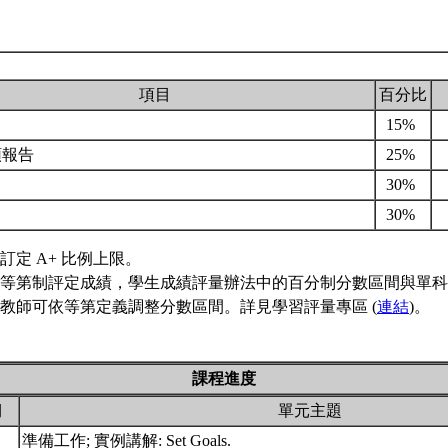
項目
百分比
15%
頭報告
25%
30%
30%
訂定 A+ 比例上限。
等第制評定成績，學生成績評量辦法中的百分制分數區間與單科
教師可依等第定義調整分數區間。詳見學習評量專區 (
連結
)。
課程進度
期
單元主題
準備工作; 實例講解: Set Goals.