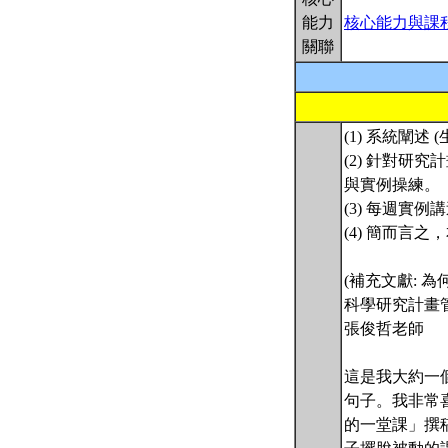
能力
核心能力與課
關聯
(1) 系統闡
(2) 針對研究
與實例操練。
(3) 每週實
(4) 簡而言
(補充文獻: 為何
科學研究計畫管理 - Y
張俊哲老師
這是我大約一個月
句子。我非常
的一堂課」撰