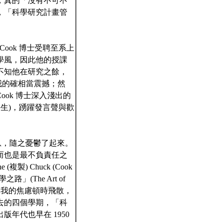
，真的「沒有不可不
，「科學研究計畫管
es Cook 博士受聘至系上
學風，因此他的授課
不知他在研究之餘，
我的確相當震撼；然
ok 博士深入淺出的
生)，踴躍發言聲與歡
息，隨之憂鬱了起來。
而也是最不負責任之
 Chuck (Cook
The Art of
眼簾時，我的焦慮頓時飛散，
去的四個學期，「科
年代也早在 1950