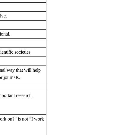
ive.
ional.
tific societies.
l way that will help
r journals.
ortant research
k on?” is not “I work