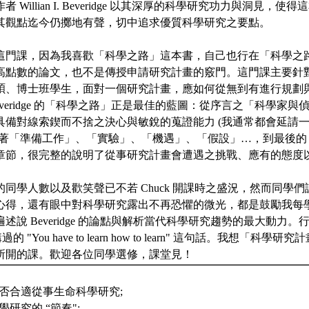
 Willian I. Beveridge 以其深厚的科學研究功力與洞見，
其觀點迄今仍擲地有聲，切中追求優質科學研究之要點。
這門課，因為我喜歡「科學之路」這本書，自己也行在「科學之
高點數的論文，也不是傳授申請研究計畫的竅門。這門課主要針
碩、博士班學生，面對一個研究計畫，應如何從無到有進行規劃
everidge 的「科學之路」正是最佳的藍圖：從序言之「科學家
具備對線索鍥而不捨之決心與敏銳的蒐證能力 (我通常都會延請
接著「準備工作」、「實驗」、「機遇」、「假設」…，到最後的
章節，很完整的說明了從事研究計畫會遭遇之挑戰、應有的態度
同學人數以及歡笑聲已不若 Chuck 開課時之盛況，然而同學
心得，還有眼中對科學研究露出不再恐懼的微光，都是鼓勵我每
述說 Beveridge 的論點與解析當代科學研究趨勢的最大動力
 講過的 "You have to learn how to learn" 這句話。我想「
所開的課。歡迎各位同學選修，課堂見！
身是否合適從事生命科學研究;
科學研究的 “節奏";