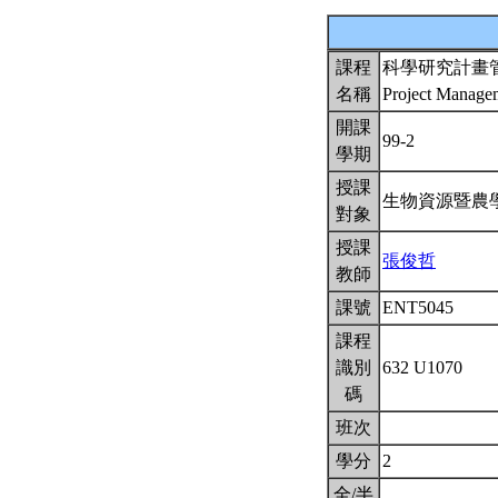
課程
科學研究計畫
名稱
Project Managem
開課
99-2
學期
授課
生物資源暨農
對象
授課
張俊哲
教師
課號
ENT5045
課程
識別
632 U1070
碼
班次
學分
2
全/半