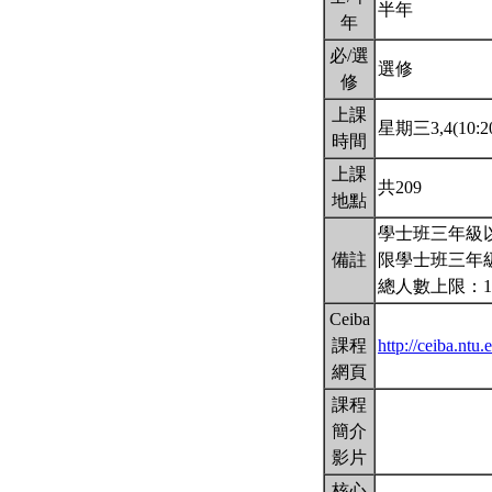
半年
年
必/選
選修
修
上課
星期三3,4(10:20
時間
上課
共209
地點
學士班三年級
備註
限學士班三年
總人數上限：1
Ceiba
課程
http://ceiba.ntu
網頁
課程
簡介
影片
核心