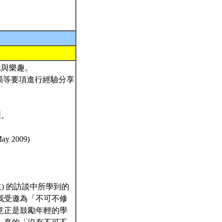
逆境與樂趣。
文之佈局等要項進行經驗分享
涯。
 2009)
得主) 的訪談中所學到的
我受邀為「不可不修
意正是鼓勵年輕的學