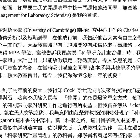
課堂學習，勇於嘗試各種管道擷取新知；坦白來說，在他的眼中
！然而，如果要由我的開課清單中挑一門課推薦給同學，無疑地
nagement for Laboratory Scientists) 是我的首選。
學 (University of Cambridge) 南極研究中心工作的 Charl
遺傳分析以及短期講學。在他成行前，我告訴他台大素有自由之
全由其自訂。因為我當時已有一段時間沒有和這位老同事聯絡，
取得 MBA 學位。當他告訴我要講授「科學研究計畫管理」時，
由學風」大話已出，只能故做鎮定，靜觀其變。令人欣慰的是，Co
實用豐富的內容，在當時吸引滿座之同學 (含本系與其他學系的學
非一樓大教室傳出。迄今，我仍深深懷念那一年的初夏！
，到了兩年前的夏天，我得知 Cook 博士無法再次來台授課的消
課與否，著實令我陷入長考：「停開」的確是最簡單之方式，然
確可讓同學對研究工作之進行有所助益，但我實在無法「clone (複製)
。就在天人交戰之際，我無意間由莊榮輝教授的網站發現了「科學之路」(
ic Investigation) 這本書的中譯本。當「科學之路」這四個字映入
在暑假中詳研這本書，佐以原文版，完成教材之製作。因此在過
為「科學研究計畫管理」的教科書。雖然書名看起來有些哲學，出版