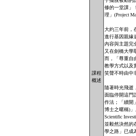
子擺脫被動的
修的一堂課」
理」(Project Ma
大約三年前，在劍橋大
進行基因親緣
內容與主題完
又在劍橋大學
而，「尊重自
教學方式以及
課程
笑聲不時由中
概述
隨著時光飛逝
面臨停開這門
作法；「續開」的
博士之暱稱)」
Scientif
並毅然決然的
學之路」已成