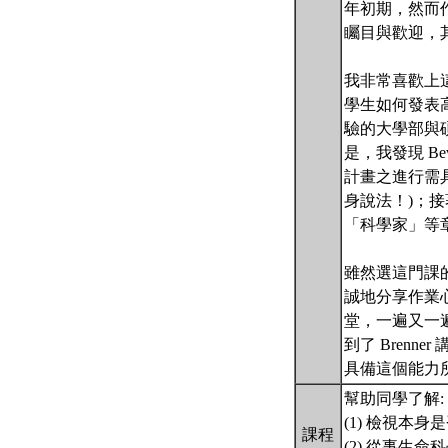
年初期，然而作者
矚目與歡迎，
我非常喜歡上
學生如何發表
驗的大學部與
是，我發現 B
計畫之進行需
身說法！)；
「科學家」等
雖然選這門課的
誠地分享作業
堂，一遍又一遍
到了 Brenner
具備這個能力
幫助同學了解:
(1) 檢視本
課程
(2) 從事生命