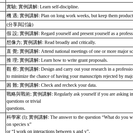
實驗; 實例講解: Learn self-discipline.
機 遇; 實例講解: Plan on long work weeks, but keep them product
(分享與討論)
假 設; 實例講解: Regard yourself and present yourself as a profess
想像力; 實例講解: Read broadly and critically.
直 覺; 實例講解: Attend national meetings of one or more major scien
推 理; 實例講解: Learn how to write grant proposals.
觀 察; 實例講解: Design and carry out your research in a professiona
to minimize the chance of having your manuscripts rejected by majo
困 難; 實例講解: Check and recheck your data.
戰略與戰術; 實例講解: Regularly ask yourself if you are asking imp
questions or trivial
questions.
科學家 (I); 實例講解: The answer to the question “What do you wor
on species x”
or “I work on interactions between x and y”.