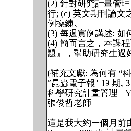
(2) 針對研究計畫管理的
行; (c) 英文期刊
例操練。
(3) 每週實例講述:
(4) 簡而言之，本課
題』，幫助研究生過
(補充文獻: 為何有 “
“昆蟲電子報" 19 期, 31s
科學研究計畫管理 - You hav
張俊哲老師
這是我大約一個月前由席