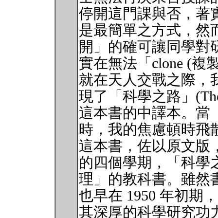
停開這門課與否，著
是最簡單之方式，然
開」的確可讓同學對
實在無法「clone (複製
就在天人交戰之際，
現了「科學之路」(The Art of
這本書的中譯本。當
時，我的焦慮頓時飛
這本書，佐以原文版
的四個學期，「科學
理」的教科書。雖然
也早在 1950 年初期，然而作
其深厚的科學研究功