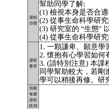
幫助同學了解:
(1) 檢視本身是否
課程
(2) 從事生命科學研究
目標
(3) 研究室的 “生
(4) 從事生命科學研
1. 一顆謙卑、願意
2. 懷抱有心學習如
課程
3. (請特別注意) 
要求
同學幫助較大，若剛
學可以稍後再修。研
預期
每週
課前
或/與