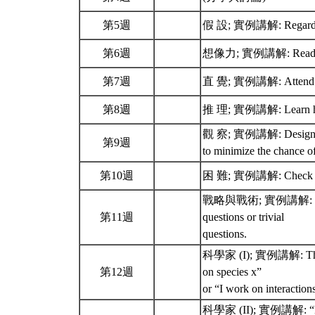
第5週
假 設; 實例講解: Regard your
第6週
想像力; 實例講解: Read broa
第7週
直 覺; 實例講解: Attend natio
第8週
推 理; 實例講解: Learn how 
觀 察; 實例講解: Design and c
第9週
to minimize the chance o
第10週
困 難; 實例講解: Check and
戰略與戰術; 實例講解: Regularl
第11週
questions or trivial
questions.
科學家 (I); 實例講解: The ans
第12週
on species x”
or “I work on interactio
科學家 (II); 實例講解: “Becau