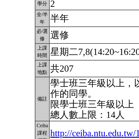
2
學分
全/半
半年
年
必/選
選修
修
上課
星期二7,8(14:20~16:2
時間
上課
共207
地點
學士班三年級以上，
作的同學。
備註
限學士班三年級以上
總人數上限：14人
Ceiba
http://ceiba.ntu.edu.t
課程