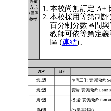
評量
本校尚無訂定 A+
方式
(僅供
本校採用等第制評
參考)
百分制分數區間與
教師可依等第定義
區 (
連結
)。
週次
日期
第1週
準備工作; 實例講解: Set 
第2週
實驗; 實例講解: Learn self
第3週
機 遇; 實例講解: Plan on lo
第4週
(分享與討論)