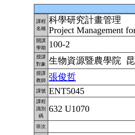
科學研究計畫管理
課程
Project Management for
名稱
開課
100-2
學期
授課
生物資源暨農學院 
對象
授課
張俊哲
教師
ENT5045
課號
課程
632 U1070
識別
碼
班次