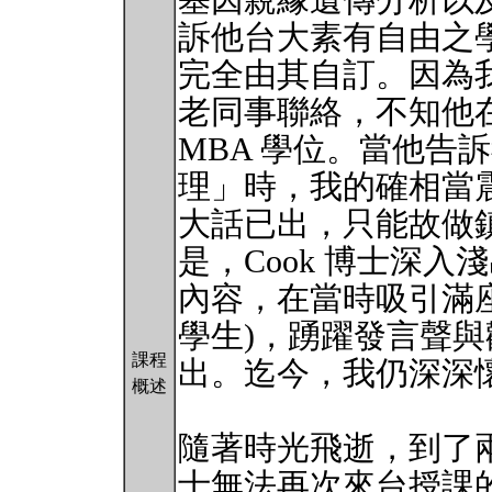
基因親緣遺傳分析以
訴他台大素有自由之
完全由其自訂。因為
老同事聯絡，不知他
MBA 學位。當他告
理」時，我的確相當
大話已出，只能故做
是，Cook 博士深
內容，在當時吸引滿座
學生)，踴躍發言聲
課程
出。迄今，我仍深深
概述
隨著時光飛逝，到了兩
士無法再次來台授課