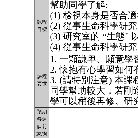
幫助同學了解:
(1) 檢視本身是否
課程
(2) 從事生命科學研究
目標
(3) 研究室的 “生
(4) 從事生命科學研
1. 一顆謙卑、願意
2. 懷抱有心學習如
課程
3. (請特別注意) 
要求
同學幫助較大，若剛
學可以稍後再修。研
預期
每週
課前
或/與