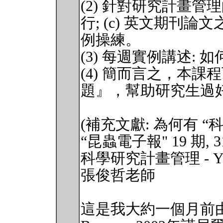
(2) 針對研究計畫管理的
行; (c) 英文期刊
例操練。
(3) 每週實例講述:
(4) 簡而言之，本課
題』，幫助研究生過
(補充文獻: 為何有 “
“昆蟲電子報" 19 期, 31s
科學研究計畫管理 - You hav
張俊哲老師
這是我大約一個月前由席