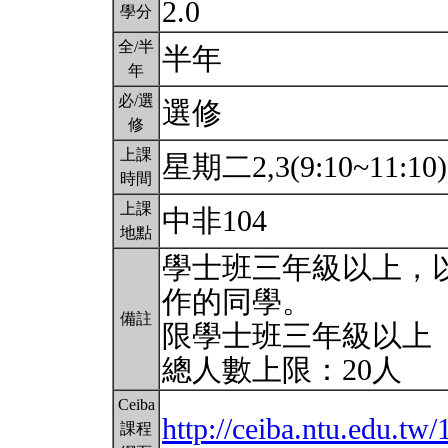
2.0
學分
全/半
半年
年
必/選
選修
修
上課
星期二2,3(9:10~11:10
時間
上課
中非104
地點
學士班三年級以上，
作的同學。
備註
限學士班三年級以上
總人數上限：20人
Ceiba
http://ceiba.ntu.edu.
課程