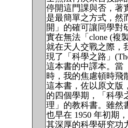
停開這門課與否，著
是最簡單之方式，然
開」的確可讓同學對
實在無法「clone (複製
就在天人交戰之際，
現了「科學之路」(The Art of
這本書的中譯本。當
時，我的焦慮頓時飛
這本書，佐以原文版
的四個學期，「科學
理」的教科書。雖然
也早在 1950 年初期，然而作
其深厚的科學研究功