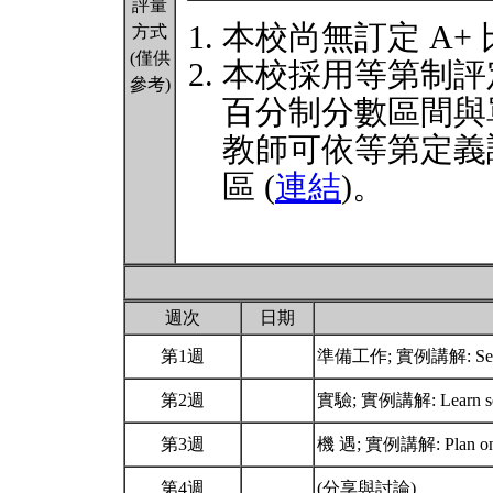
評量
本校尚無訂定 A+
方式
(僅供
本校採用等第制評
參考)
百分制分數區間與
教師可依等第定義
區 (
連結
)。
週次
日期
第1週
準備工作; 實例講解: Set 
第2週
實驗; 實例講解: Learn self
第3週
機 遇; 實例講解: Plan on lo
第4週
(分享與討論)