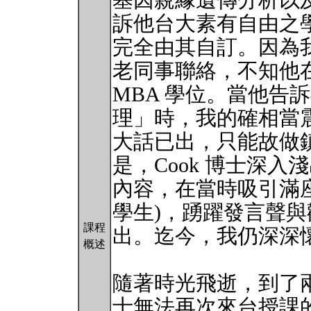
基因親緣遺傳分析以
訴他台大素有自由之
完全由其自訂。因為
老同事聯絡，不知他
MBA 學位。當他告
理」時，我的確相當
大話已出，只能故做
是，Cook 博士深
內容，在當時吸引滿座
學生)，踴躍發言聲
課程
出。迄今，我仍深深
概述
隨著時光飛逝，到了兩
士無法再次來台授課