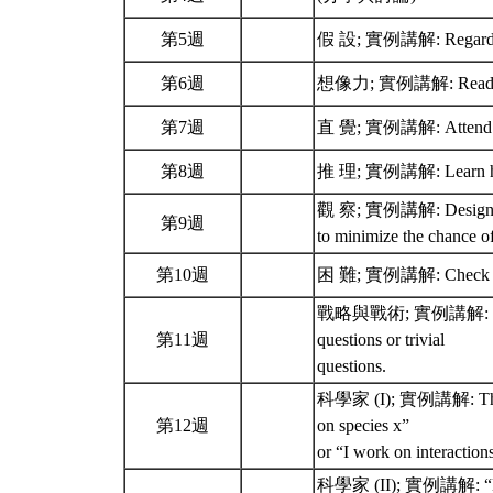
第5週
假 設; 實例講解: Regard your
第6週
想像力; 實例講解: Read broa
第7週
直 覺; 實例講解: Attend natio
第8週
推 理; 實例講解: Learn how 
觀 察; 實例講解: Design and c
第9週
to minimize the chance o
第10週
困 難; 實例講解: Check and
戰略與戰術; 實例講解: Regularl
第11週
questions or trivial
questions.
科學家 (I); 實例講解: The ans
第12週
on species x”
or “I work on interactio
科學家 (II); 實例講解: “Becau