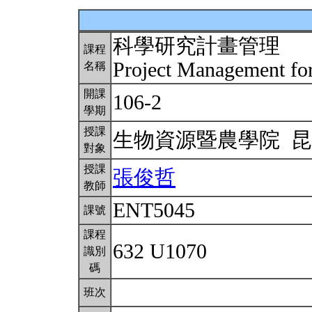
科學研究計畫管理
課程
Project Management for
名稱
開課
106-2
學期
授課
生物資源暨農學院 
對象
授課
張俊哲
教師
ENT5045
課號
課程
632 U1070
識別
碼
班次