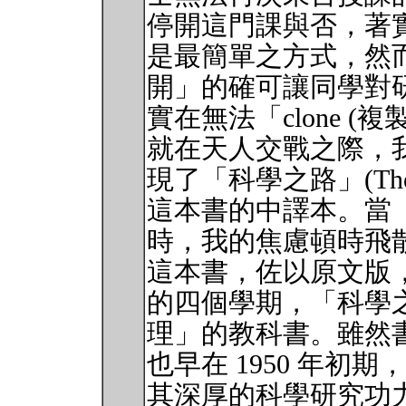
停開這門課與否，著
是最簡單之方式，然
開」的確可讓同學對
實在無法「clone (複製
就在天人交戰之際，
現了「科學之路」(The Art of
這本書的中譯本。當
時，我的焦慮頓時飛
這本書，佐以原文版
的四個學期，「科學
理」的教科書。雖然
也早在 1950 年初期，然而作
其深厚的科學研究功