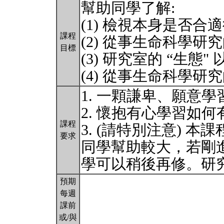
幫助同學了解:
(1) 檢視本身是否
課程
(2) 從事生命科學研究
目標
(3) 研究室的 “生
(4) 從事生命科學研
1. 一顆謙卑、願意
2. 懷抱有心學習如
課程
3. (請特別注意) 
要求
同學幫助較大，若剛
學可以稍後再修。研
預期
每週
課前
或/與