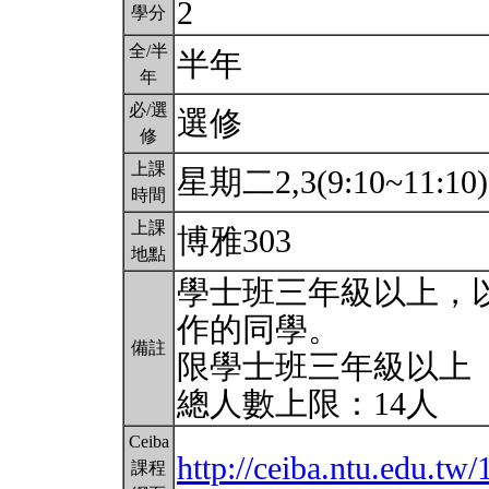
2
學分
全/半
半年
年
必/選
選修
修
上課
星期二2,3(9:10~11:10
時間
上課
博雅303
地點
學士班三年級以上，
作的同學。
備註
限學士班三年級以上
總人數上限：14人
Ceiba
http://ceiba.ntu.edu
課程