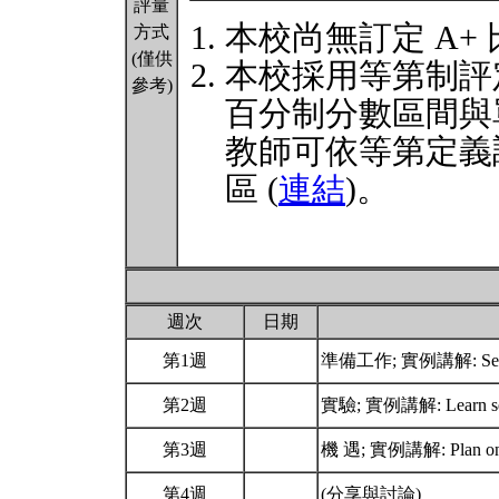
評量
本校尚無訂定 A+
方式
(僅供
本校採用等第制評
參考)
百分制分數區間與
教師可依等第定義
區 (
連結
)。
週次
日期
第1週
準備工作; 實例講解: Set 
第2週
實驗; 實例講解: Learn self
第3週
機 遇; 實例講解: Plan on lo
第4週
(分享與討論)