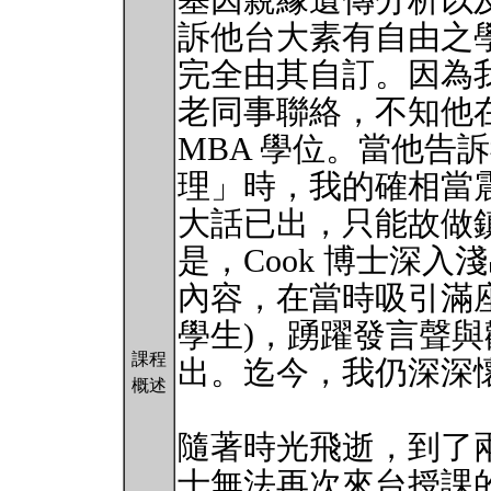
基因親緣遺傳分析以
訴他台大素有自由之
完全由其自訂。因為
老同事聯絡，不知他
MBA 學位。當他告
理」時，我的確相當
大話已出，只能故做
是，Cook 博士深
內容，在當時吸引滿座
學生)，踴躍發言聲
課程
出。迄今，我仍深深
概述
隨著時光飛逝，到了兩
士無法再次來台授課