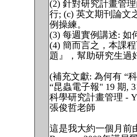
(2) 針對研究計畫管理的
行; (c) 英文期刊
例操練。
(3) 每週實例講述:
(4) 簡而言之，本課
題』，幫助研究生過
(補充文獻: 為何有 “
“昆蟲電子報" 19 期, 31s
科學研究計畫管理 - You hav
張俊哲老師
這是我大約一個月前由席