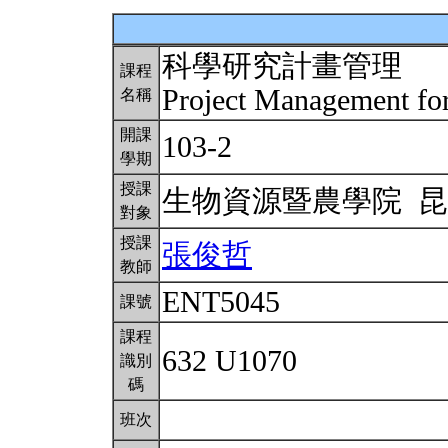
科學研究計畫管理
課程
Project Management for
名稱
開課
103-2
學期
授課
生物資源暨農學院 
對象
授課
張俊哲
教師
ENT5045
課號
課程
632 U1070
識別
碼
班次