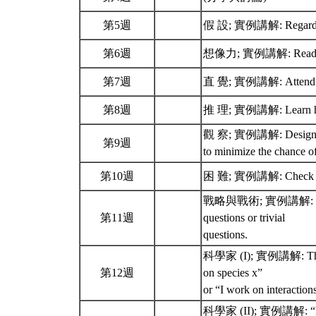
第5週
假 設; 實例講解: Regard your
第6週
想像力; 實例講解: Read broa
第7週
直 覺; 實例講解: Attend natio
第8週
推 理; 實例講解: Learn how 
觀 察; 實例講解: Design and c
第9週
to minimize the chance o
第10週
困 難; 實例講解: Check and
戰略與戰術; 實例講解: Regularl
第11週
questions or trivial
questions.
科學家 (I); 實例講解: The ans
第12週
on species x”
or “I work on interactio
科學家 (II); 實例講解: “Becau