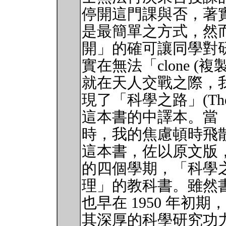
停開這門課與否，著
是最簡單之方式，然
開」的確可讓同學對
實在無法「clone (複製
就在天人交戰之際，
現了「科學之路」(The Art of
這本書的中譯本。當
時，我的焦慮頓時飛
這本書，佐以原文版
的四個學期，「科學
理」的教科書。雖然
也早在 1950 年初期，然而作
其深厚的科學研究功