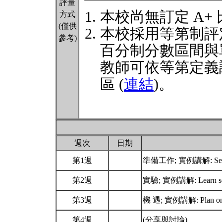
評量
本校尚無訂定 A+
方式
(僅供
本校採用等第制評
參考)
百分制分數區間與
教師可依等第定義
區 (
連結
)。
週次
日期
第1週
準備工作; 實例講解: Set 
第2週
實驗; 實例講解: Learn self
第3週
機 遇; 實例講解: Plan on lo
第4週
(分享與討論)