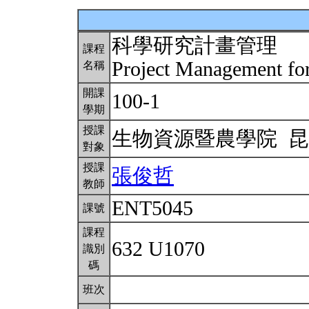
科學研究計畫管理
課程
Project Management for
名稱
開課
100-1
學期
授課
生物資源暨農學院 
對象
授課
張俊哲
教師
ENT5045
課號
課程
632 U1070
識別
碼
班次