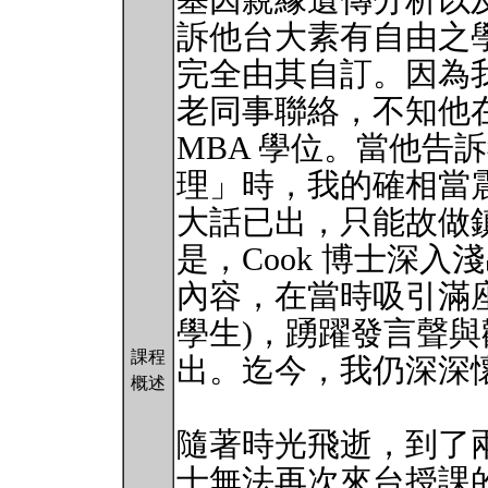
基因親緣遺傳分析以
訴他台大素有自由之
完全由其自訂。因為
老同事聯絡，不知他
MBA 學位。當他告
理」時，我的確相當
大話已出，只能故做
是，Cook 博士深
內容，在當時吸引滿座
學生)，踴躍發言聲
課程
出。迄今，我仍深深
概述
隨著時光飛逝，到了兩
士無法再次來台授課