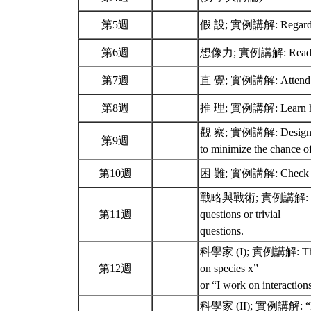
第5週
假 設; 實例講解: Regard your
第6週
想像力; 實例講解: Read broa
第7週
直 覺; 實例講解: Attend natio
第8週
推 理; 實例講解: Learn how 
觀 察; 實例講解: Design and c
第9週
to minimize the chance o
第10週
困 難; 實例講解: Check and
戰略與戰術; 實例講解: Regularl
第11週
questions or trivial
questions.
科學家 (I); 實例講解: The ans
第12週
on species x”
or “I work on interactio
科學家 (II); 實例講解: “Becau