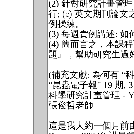
(2) 針對研究計畫管理的
行; (c) 英文期刊
例操練。
(3) 每週實例講述:
(4) 簡而言之，本課
題』，幫助研究生過
(補充文獻: 為何有 “
“昆蟲電子報" 19 期, 31s
科學研究計畫管理 - You hav
張俊哲老師
這是我大約一個月前由席