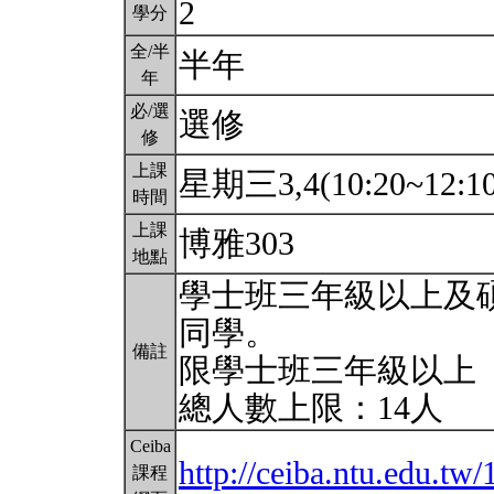
2
學分
全/半
半年
年
必/選
選修
修
上課
星期三3,4(10:20~12:1
時間
上課
博雅303
地點
學士班三年級以上及
同學。
備註
限學士班三年級以上
總人數上限：14人
Ceiba
http://ceiba.ntu.edu.tw
課程