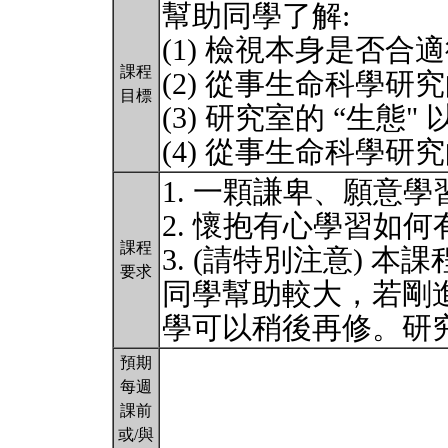
幫助同學了解:
(1) 檢視本身是否
課程
(2) 從事生命科學研究
目標
(3) 研究室的 “生
(4) 從事生命科學研
1. 一顆謙卑、願意
2. 懷抱有心學習如
課程
3. (請特別注意) 
要求
同學幫助較大，若剛
學可以稍後再修。研
預期
每週
課前
或/與