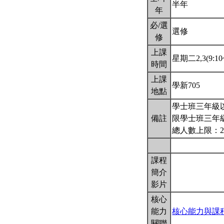
半年
年
必/選
選修
修
上課
星期二2,3(9:10~
時間
上課
學新705
地點
學士班三年級
備註
限學士班三年
總人數上限：2
課程
簡介
影片
核心
能力
核心能力與課
關聯