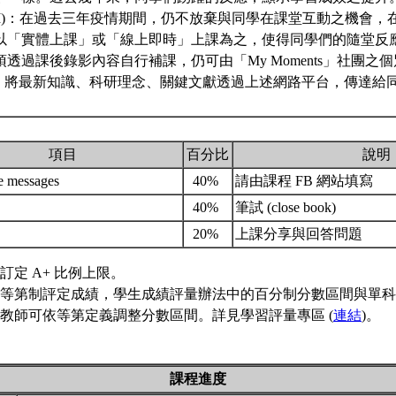
進 (II)：在過去三年疫情期間，仍不放棄與同學在課堂互動之機會
以「實體上課」或「線上即時」上課為之，使得同學們的隨堂反
透過課後錄影內容自行補課，仍可由「My Moments」社團之個別
II)：將最新知識、科研理念、關鍵文獻透過上述網路平台，傳達
項目
百分比
說明
e messages
40%
請由課程 FB 網站填寫
40%
筆試 (close book)
20%
上課分享與回答問題
訂定 A+ 比例上限。
等第制評定成績，學生成績評量辦法中的百分制分數區間與單科
教師可依等第定義調整分數區間。詳見學習評量專區 (
連結
)。
課程進度