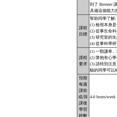
到了 Brenner
具備這個能力
幫助同學了解:
(1) 檢視本
課程
(2) 從事生命
目標
(3) 研究室
(4) 從事科
(1) 一顆謙
課程
(2) 懷抱有
要求
(3) 請特
驗的同學可以
預期
每週
課前
或/與
4-6 hours/week
課後
學習
時數