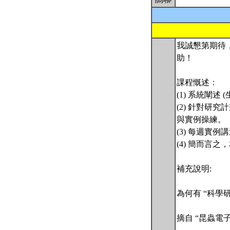
我誠懇第期待，
助！
課程慨述：
(1) 系統闡
(2) 針對研究
與實例操練。
(3) 每週實
(4) 簡而言
補充說明:
為何有 “科學
摘自 “昆蟲電子報" 