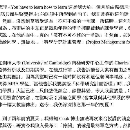
 You have to learn how to learn 這是我大約一個月前由席德尼 
, 2002年諾貝爾生醫獎得主) 的訪談中所學到的句子。我非常喜歡這
。然而，沒想到當我受邀為「不可不修的一堂課」撰稿時，這句
因為，布雷納的本意正是鼓勵年輕的學子擺脫被動的課堂學習，
來說，在他的眼中，真的「沒有不可不修的一堂課」！然而，如
，無疑地，「科學研究計畫管理」(Project Management for Laborat
學 (University of Cambridge) 南極研究中心工作的 Charl
遺傳分析以及短期講學。在他成行前，我告訴他台大素有自由之
全由其自訂。因為我當時已有一段時間沒有和這位老同事聯絡，
取得 MBA 學位。當他告訴我要講授「科學研究計畫管理」時，
由學風」大話已出，只能故做鎮定，靜觀其變。令人欣慰的是，Co
實用豐富的內容，在當時吸引滿座之同學 (含本系與其他學系的學
非一樓大教室傳出。迄今，我仍深深懷念那一年的初夏！
，到了兩年前的夏天，我得知 Cook 博士無法再次來台授課的消
課與否，著實令我陷入長考：「停開」的確是最簡單之方式，然