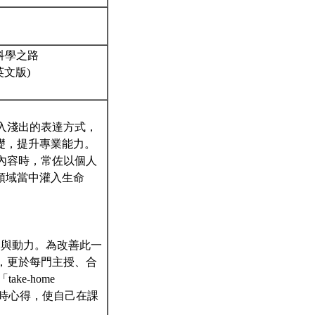
tm#科學之路
之路的英文版)
入淺出的表達方式，
礎，提升專業能力。
內容時，常佐以個人
領域當中灌入生命
旨趣與動力。為改善此一
新知，更於每門主授、合
ke-home
學習即時心得，使自己在課
。