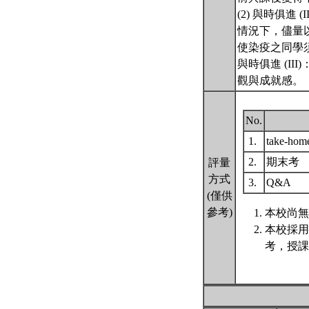
(2) 與時俱
情況下，儘量
使染疫之同學須
與時俱進 (I
觀與成就感。
No.
1.
take-hom
2.
期末考
評量
方式
3.
Q&A
(僅供
參考)
本校尚無
本校採用
考，授課