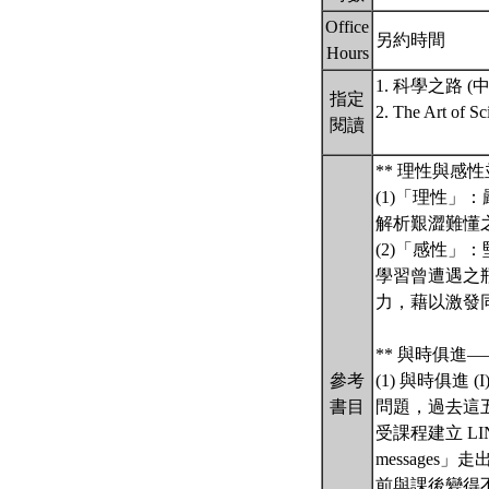
Office
另約時間
Hours
1. 科學之路 (中譯本
指定
2. The Art of 
閱讀
** 理性與
(1)「理性
解析艱澀難懂
(2)「感性
學習曾遭遇之
力，藉以激發
** 與時俱
參考
(1) 與時俱
書目
問題，過去這五
受課程建立 LI
messages
前與課後變得