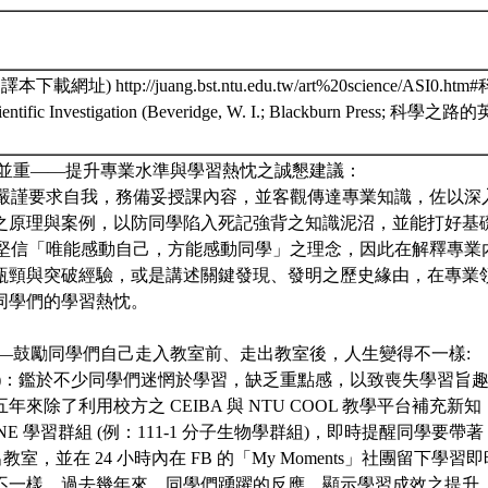
下載網址) http://juang.bst.ntu.edu.tw/art%20science/ASI0.h
Scientific Investigation (Beveridge, W. I.; Blackburn Press; 科學
感性並重——提升專業水準與學習熱忱之誠懇建議：
」：嚴謹要求自我，務備妥授課內容，並客觀傳達專業知識，佐以深
之原理與案例，以防同學陷入死記強背之知識泥沼，並能打好基
」：堅信「唯能感動自己，方能感動同學」之理念，因此在解釋專業
瓶頸與突破經驗，或是講述關鍵發現、發明之歷史緣由，在專業
同學們的學習熱忱。
進——鼓勵同學們自己走入教室前、走出教室後，人生變得不一樣:
進 (I)：鑑於不少同學們迷惘於學習，缺乏重點感，以致喪失學習
年來除了利用校方之 CEIBA 與 NTU COOL 教學平台補充
NE 學習群組 (例：111-1 分子生物學群組)，即時提醒同學要帶著「ta
」走出教室，並在 24 小時內在 FB 的「My Moments」社團留下
不一樣。過去幾年來，同學們踴躍的反應，顯示學習成效之提升