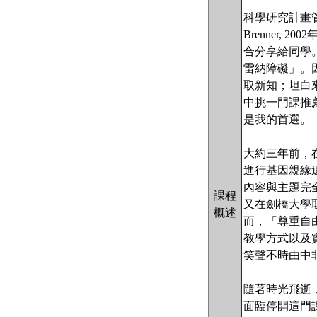
科學研究計畫管理 -
Brenner
合分享給同學
雷納障礙」。
取新知；坦白
中挑一門課推薦給同學
是我的首選。
大約三年前，在劍橋大
進行基因親緣
內容與主題完
課程
又在劍橋大學
概述
而，「尊重自
教學方式以及
笑聲不時由中
隨著時光飛逝
面臨停開這門