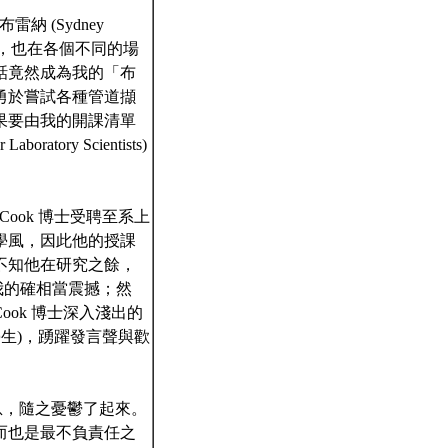
布雷納 (Sydney
句話，也在各個不同的場
話竟然成為我的「布
勇於嘗試各種管道擷
果要由我的開課清單
ory Scientists)
es Cook 博士受聘至系上
學風，因此他的授課
不知他在研究之餘，
我的確相當震撼；然
ok 博士深入淺出的
生)，踴躍發言聲與歡
息，隨之憂鬱了起來。
而也是最不負責任之