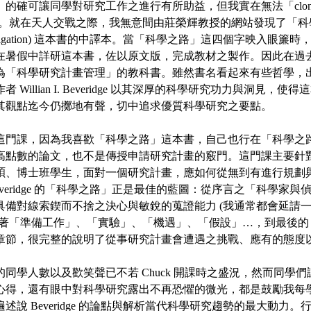
確可讓同學對研究工作之進行有所助益，但我實在無法「clone (複製)
。就在天人交戰之際，我無意間由莊榮輝教授的網站發現了「科學之路」(
ic Investigation) 這本書的中譯本。當「科學之路」這四個字映入
在暑假中詳研這本書，佐以原文版，完成教材之製作。因此在過
為「科學研究計畫管理」的教科書。雖然書名看起來有些哲學，出版
 Willian I. Beveridge 以其深厚的科學研究功力與洞見，
其觀點迄今仍擲地有聲，切中追求優質科學研究之要點。
這門課，因為我喜歡「科學之路」這本書，自己也行在「科學之
高點數的論文，也不是傳授申請研究計畫的竅門。這門課主要針
碩、博士班學生，面對一個研究計畫，應如何從無到有進行規劃
everidge 的「科學之路」正是最佳的藍圖：從序言之「科學家
具備對線索鍥而不捨之決心與敏銳的蒐證能力 (我通常都會延請
接著「準備工作」、「實驗」、「機遇」、「假設」…，到最後的
章節，很完整的說明了從事研究計畫會遭遇之挑戰、應有的態度
同學人數以及歡笑聲已不若 Chuck 開課時之盛況，然而同學
心得，還有眼中對科學研究露出不再恐懼的微光，都是鼓勵我每
述說 Beveridge 的論點與解析當代科學研究趨勢的最大動力