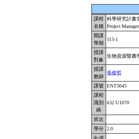
課程
科學研究計畫
名稱
Project Managem
開課
113-1
學期
授課
生物資源暨農
對象
授課
張俊哲
教師
課號
ENT5045
課程
識別
632 U1070
碼
班次
學分
2.0
全/半