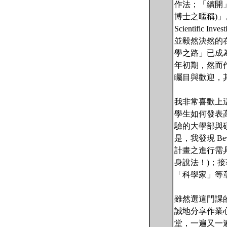
作法；「續開」的
博士之暱稱)」
Scientif
並毅然決然的
學之路」已成
年初期，然而作者
矚目與歡迎，
我非常喜歡上
學生如何發表
驗的大學部與
是，我發現 B
計畫之進行需
身說法！)；
「科學家」等
雖然選這門課的
誠地分享作業
堂，一遍又一遍