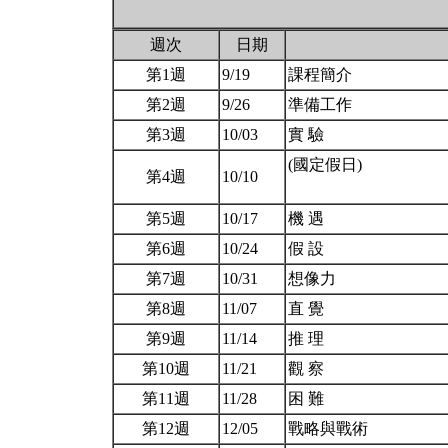
週次
日期
第1週
9/19
課程簡介
第2週
9/26
準備工作
第3週
10/03
實 驗
(國定假日)
第4週
10/10
第5週
10/17
機 遇
第6週
10/24
假 設
第7週
10/31
想像力
第8週
11/07
直 覺
第9週
11/14
推 理
第10週
11/21
觀 察
第11週
11/28
困 難
第12週
12/05
戰略與戰術