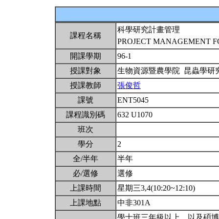
科學研究計畫管理
課程名稱
PROJECT MANAGEMENT F
開課學期
96-1
授課對象
生物資源暨農學院 昆蟲學研
授課教師
張俊哲
課號
ENT5045
課程識別碼
632 U1070
班次
學分
2
全/半年
半年
必/選修
選修
上課時間
星期三3,4(10:20~12:10)
上課地點
中非301A
學士班三年級以上，以及碩博